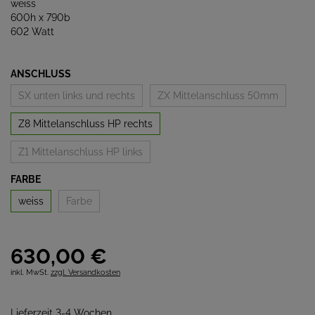
weiss
600h x 790b
602 Watt
ANSCHLUSS
SX unten links und rechts
ZX Mittelanschluss 50mm
Z8 Mittelanschluss HP rechts
Z1 Mittelanschluss HP links
FARBE
weiss
Farbe
630,
00
€
inkl. MwSt.
zzgl. Versandkosten
Lieferzeit 3-4 Wochen