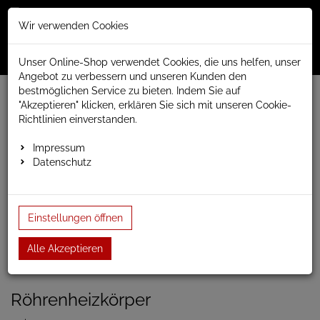
Merkzettel
Warenko
Anmelden
Wir verwenden Cookies
0
0
aufklappen
aufklap
Menü
Unser Online-Shop verwendet Cookies, die uns helfen, unser
Angebot zu verbessern und unseren Kunden den
bestmöglichen Service zu bieten. Indem Sie auf
Weiter einkaufen
www.anapont.eu
Badheizkörper
"Akzeptieren" klicken, erklären Sie sich mit unseren Cookie-
Paneel- und Röhrenheizkörper
Röhrenheizkörper
Tune
Richtlinien einverstanden.
Tune horizontal
Tune einlagig
Röhrenheizkörper vertikal, 1 Reihe 600h x 790b
Impressum
Datenschutz
Röhrenheizkörper vertikal, 1
Reihe 600h x 790b
Einstellungen öffnen
Alle Akzeptieren
Einloggen und Bewertung schreiben
Artikel-Nummer:
TUNEVWS5;7
Röhrenheizkörper