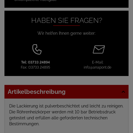
HABEN SIE FRAGEN?
Wir helfen Ihnen gerne weiter:
Tel:
03733 24894
E-Mail:
Fax:
:03733 24895
info@anapont.de
Artikelbeschreibung
Die Lackierung ist pulverbeschichtet und leicht zu reinigen.
Die Röhrenheizkörper werden mit 10 bar Betriebsdruck
getestet und erfüllen alle geforderten technischen
Bestimmungen.