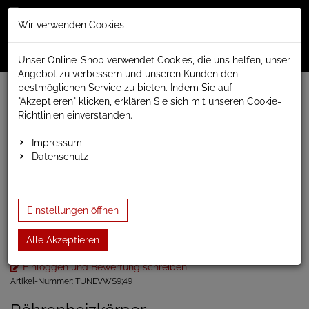
Merkzettel
Warenko
Anmelden
Wir verwenden Cookies
0
0
aufklappen
aufklap
Menü
Unser Online-Shop verwendet Cookies, die uns helfen, unser
Angebot zu verbessern und unseren Kunden den
bestmöglichen Service zu bieten. Indem Sie auf
Weiter einkaufen
www.anapont.eu
Badheizkörper
"Akzeptieren" klicken, erklären Sie sich mit unseren Cookie-
Paneel- und Röhrenheizkörper
Röhrenheizkörper
Tune
Richtlinien einverstanden.
Tune horizontal
Tune einlagig
Röhrenheizkörper horizontal, 1 Reihe 600h x 1590b
Impressum
Datenschutz
Röhrenheizkörper
horizontal, 1 Reihe 600h x
Einstellungen öffnen
1590b
Alle Akzeptieren
Einloggen und Bewertung schreiben
Artikel-Nummer:
TUNEVWS9;49