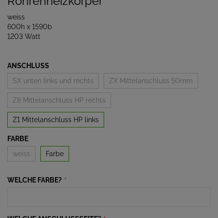
Röhrenheizkörper
weiss
600h x 1590b
1203 Watt
ANSCHLUSS
SX unten links und rechts
ZX Mittelanschluss 50mm
Z8 Mittelanschluss HP rechts
Z1 Mittelanschluss HP links
FARBE
weiss
Farbe
WELCHE FARBE?
*