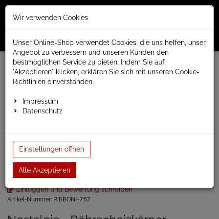
Merkzettel
Warenko
Anmelden
Wir verwenden Cookies
0
0
aufklappen
aufklap
Menü
Unser Online-Shop verwendet Cookies, die uns helfen, unser
Angebot zu verbessern und unseren Kunden den
bestmöglichen Service zu bieten. Indem Sie auf
Weiter einkaufen
www.anapont.eu
Badheizkörper
"Akzeptieren" klicken, erklären Sie sich mit unseren Cookie-
Paneel- und Röhrenheizkörper
Röhrenheizkörper
Richtlinien einverstanden.
Ribbon
Ribbon horizontal
Heizkörper horizontal wandhägend Ribbon 490hx154…
Impressum
Datenschutz
Heizkörper horizontal
wandhägend Ribbon
Einstellungen öffnen
490hx1540b
Alle Akzeptieren
Einloggen und Bewertung schreiben
Artikel-Nummer:
RIBBONH7;57