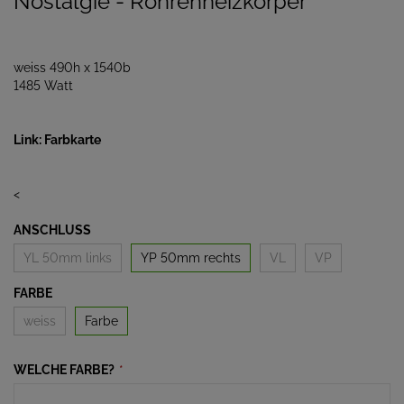
Nostalgie - Röhrenheizkörper
weiss 490h x 1540b
1485 Watt
Link: Farbkarte
<
ANSCHLUSS
YL 50mm links
YP 50mm rechts
VL
VP
FARBE
weiss
Farbe
WELCHE FARBE?
*