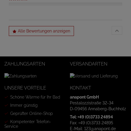
Alle Bewertungen anzeigen
ZAHLUNGSARTEN
VERSANDARTEN
UNSERE VORTEILE
KONTAKT
Schöne Wärme für Ihr Bad
anapont GmbH
Pestalozzistraße 32-34
Immer günstig
D-09456 Annaberg-Buchholz
Geprüfter Online-Shop
Tel: +49 (0)3733 24894
Kompetenter Telefon-
Fax: +49 (0)3733 24895
Service
E-Mail: 123@anapont.de