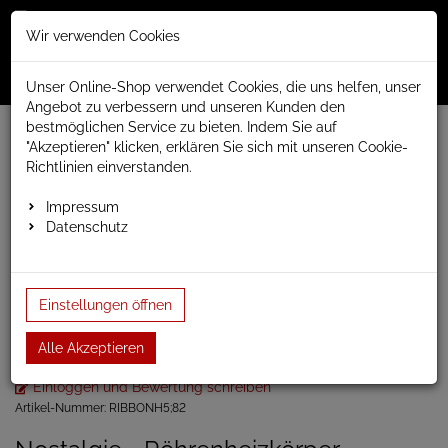
Merkzettel
Warenko
Anmelden
Wir verwenden Cookies
0
0
aufklappen
aufklap
Menü
Unser Online-Shop verwendet Cookies, die uns helfen, unser
Angebot zu verbessern und unseren Kunden den
bestmöglichen Service zu bieten. Indem Sie auf
Weiter einkaufen
www.anapont.eu
Badheizkörper
"Akzeptieren" klicken, erklären Sie sich mit unseren Cookie-
Paneel- und Röhrenheizkörper
Röhrenheizkörper
Richtlinien einverstanden.
Ribbon
Ribbon horizontal
Heizkörper horizontal wandhägend Ribbon 390hx174…
Impressum
Datenschutz
Heizkörper horizontal
wandhägend Ribbon
Einstellungen öffnen
390hx1740b
Alle Akzeptieren
Einloggen und Bewertung schreiben
Artikel-Nummer:
RIBBONH5;82