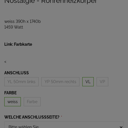
Nostalgie - Röhrenheizkörper
weiss 390h x 1740b
1459 Watt
Link: Farbkarte
<
ANSCHLUSS
YL 50mm links
YP 50mm rechts
VL
VP
FARBE
weiss
Farbe
WELCHE ANSCHLUSSSEITE?
*