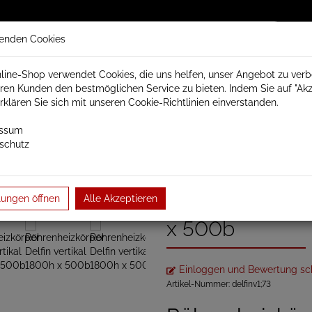
enden Cookies
line-Shop verwendet Cookies, die uns helfen, unser Angebot zu ver
ren Kunden den bestmöglichen Service zu bieten. Indem Sie auf "Akz
trisch Schamotte
Badheizkörper
Heizkörperzubehör
erklären Sie sich mit unseren Cookie-Richtlinien einverstanden.
essum
schutz
örper
Paneel- und Röhrenheizkörper
Röhrenheizkörper
Delfi
Röhrenheizkörpe
lungen öffnen
Alle Akzeptieren
x 500b
Einloggen und Bewertung sc
Artikel-Nummer:
delfinv1;73