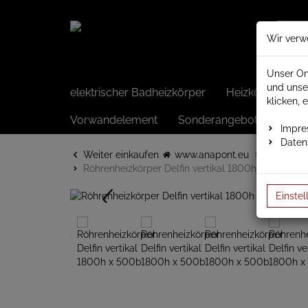
Wir verw
Unser On
und unse
elektrischer Badheizkörper
Heizkörper elek
klicken, 
Vorwandelement
Sonderangebote
Impr
Daten
Weiter einkaufen
www.anapont.eu
Badheizk
Röhrenheizkörper Delfin vertikal 1800h x 500b
Einstel