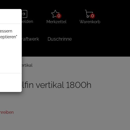
Merkzettel
Warenkorb
Anmelden
0
0
aufklappen
aufklappen
Anmelden
Merkzettel
Warenkorb
bessern
eptieren"
Balkonkraftwerk
Duschrinne
n
Delfin vertikal
r Delfin vertikal 1800h
hreiben