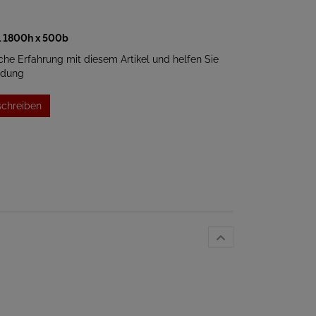
al 1800h x 500b
iche Erfahrung mit diesem Artikel und helfen Sie
idung
schreiben