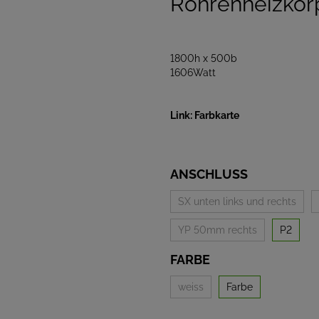
Röhrenheizkör
1800h x 500b
1606Watt
Link: Farbkarte
ANSCHLUSS
SX unten links und rechts
YP 50mm rechts
P2
FARBE
weiss
Farbe