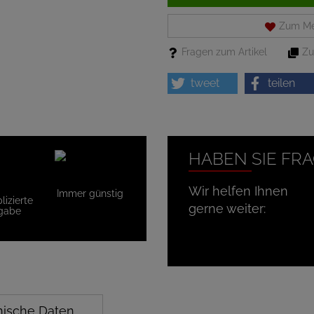
Zum Me
Fragen zum Artikel
Zu
tweet
teilen
HABEN SIE FR
Wir helfen Ihnen
Immer günstig
izierte
gerne weiter:
gabe
nische Daten