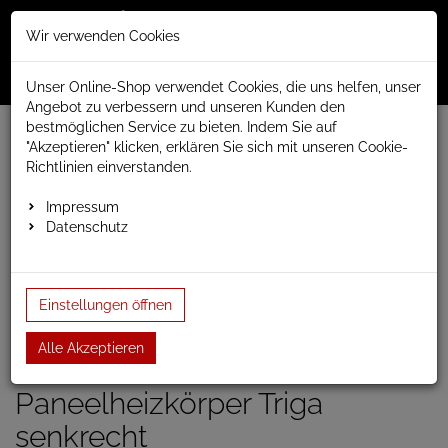
Merkzettel
Warenko
Anmelden
Wir verwenden Cookies
0
0
aufklappen
aufklap
Menü
Unser Online-Shop verwendet Cookies, die uns helfen, unser
Angebot zu verbessern und unseren Kunden den
bestmöglichen Service zu bieten. Indem Sie auf
Weiter einkaufen
www.anapont.eu
Badheizkörper
"Akzeptieren" klicken, erklären Sie sich mit unseren Cookie-
Paneel- und Röhrenheizkörper
Paneelheizkörper
Triga
Richtlinien einverstanden.
Triga vertikal
Paneelheizkörper Triga 1700h x 680b
Impressum
Datenschutz
Paneelheizkörper Triga
1700h x 680b
Einstellungen öffnen
Einloggen und Bewertung schreiben
Alle Akzeptieren
Artikel-Nummer:
TRIGAV12;62
Paneelheizkörper Triga
senkrecht