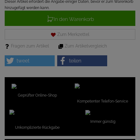
Dieser Artikel erfordert die Angabe einiger Daten, bevor er zum Warenkorb
hinzugefügt werden kann.
In den Warenkorb
Zum Merkzettel
Fragen zum Artikel
Zum Artikelvergleich
tweet
teilen
Geprüfter Online-Shop
Kompetenter Telefon-Service
Immer günstig
Unkomplizierte Rückgabe