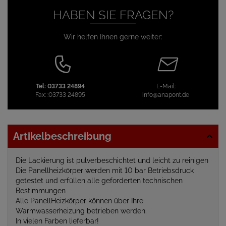
HABEN SIE FRAGEN?
Wir helfen Ihnen gerne weiter:
Tel:
03733 24894
E-Mail:
Fax:
:03733 24895
info@anapont.de
Artikelbeschreibung
Die Lackierung ist pulverbeschichtet und leicht zu reinigen
Die Panellheizkörper werden mit 10 bar Betriebsdruck
getestet und erfüllen alle geforderten technischen
Bestimmungen
Alle PanellHeizkörper können über Ihre
Warmwasserheizung betrieben werden.
In vielen Farben lieferbar!