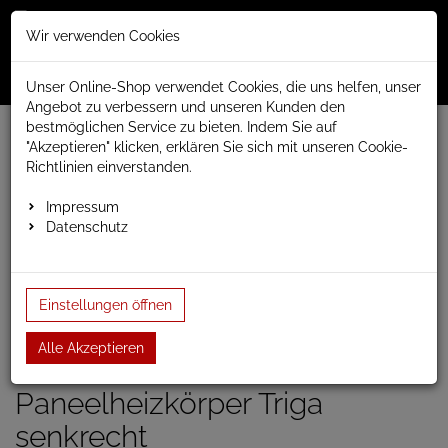
Merkzettel
Warenko
Anmelden
Wir verwenden Cookies
0
0
aufklappen
aufklap
Menü
Unser Online-Shop verwendet Cookies, die uns helfen, unser
Angebot zu verbessern und unseren Kunden den
bestmöglichen Service zu bieten. Indem Sie auf
Weiter einkaufen
www.anapont.eu
Badheizkörper
"Akzeptieren" klicken, erklären Sie sich mit unseren Cookie-
Paneel- und Röhrenheizkörper
Paneelheizkörper
Triga
Richtlinien einverstanden.
Triga vertikal
Paneelheizkörper Triga 1700h x 680b
Impressum
Datenschutz
Paneelheizkörper Triga
1700h x 680b
Einstellungen öffnen
Einloggen und Bewertung schreiben
Alle Akzeptieren
Artikel-Nummer:
TRIGAV12;53
Paneelheizkörper Triga
senkrecht