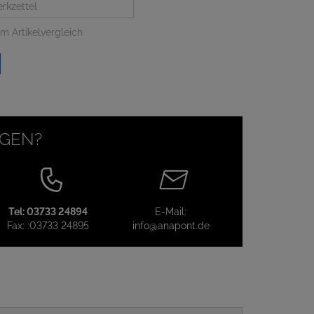
rkzettel
m Artikelvergleich
AGEN?
Tel:
03733 24894
E-Mail:
Fax:
:03733 24895
info@anapont.de