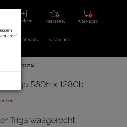
Merkzettel
Warenkorb
Anmelden
0
0
aufklappen
aufklappen
Anmelden
Merkzettel
Warenkorb
bessern
eptieren"
Balkonkraftwerk
Duschrinne
Triga horizontal
er Triga 560h x 1280b
hreiben
er Triga waagerecht