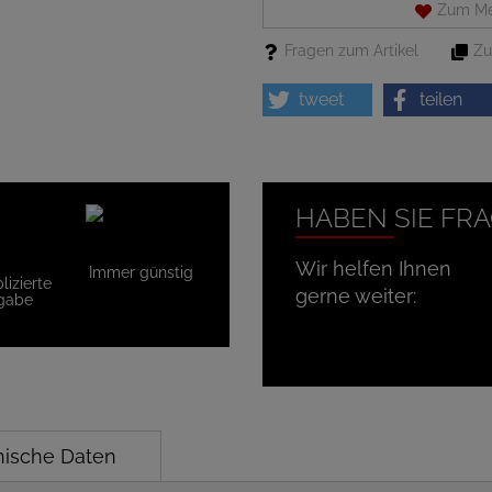
Zum Me
Fragen zum Artikel
Zu
tweet
teilen
HABEN SIE FR
Wir helfen Ihnen
Immer günstig
izierte
gerne weiter:
gabe
nische Daten