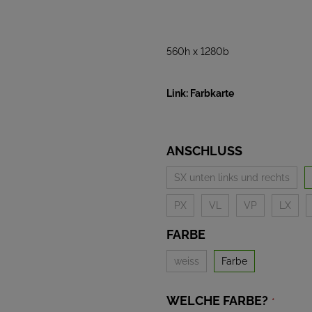
560h x 1280b
Link: Farbkarte
ANSCHLUSS
SX unten links und rechts
PX
VL
VP
LX
FARBE
weiss
Farbe
WELCHE FARBE?
*