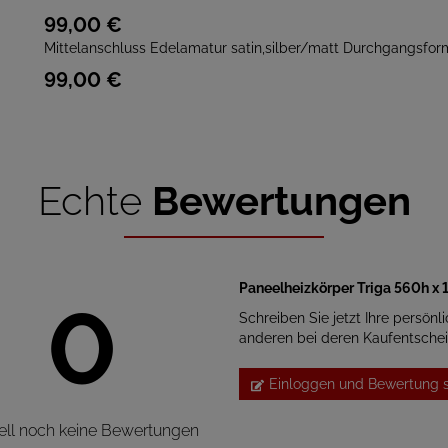
99,
00
€
Mittelanschluss Edelamatur satin,silber/matt Durchgangsfor
99,
00
€
Echte
Bewertungen
Paneelheizkörper Triga 560h x
0
Schreiben Sie jetzt Ihre persönl
anderen bei deren Kaufentsche
Einloggen und Bewertung 
ell noch keine Bewertungen