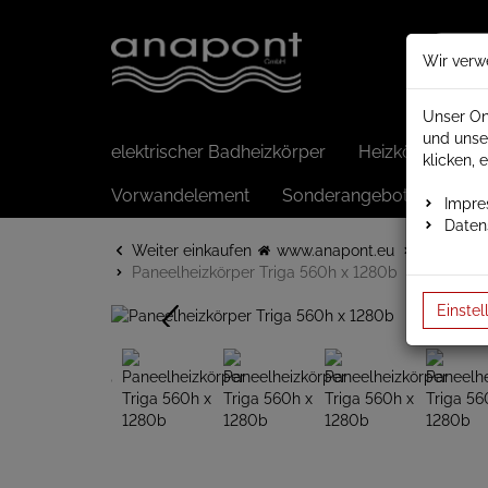
Wir verw
Unser On
und unse
elektrischer Badheizkörper
Heizkörper elek
klicken, 
Vorwandelement
Sonderangebote
Impr
Daten
Weiter einkaufen
www.anapont.eu
Badheizk
Paneelheizkörper Triga 560h x 1280b
Einstel