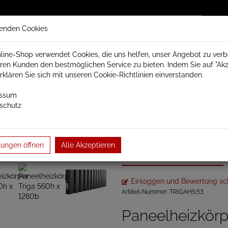
enden Cookies
line-Shop verwendet Cookies, die uns helfen, unser Angebot zu ver
ren Kunden den bestmöglichen Service zu bieten. Indem Sie auf "Akz
trisch Schamotte
Badheizkörper
Heizkörperzubehör
erklären Sie sich mit unseren Cookie-Richtlinien einverstanden.
essum
schutz
örper
Paneel- und Röhrenheizkörper
Paneelheizkörper
Triga
lungen öffnen
Alle Akzeptieren
Paneelheizkörp
Einloggen und Bewertung sc
Artikel-Nummer:
TRIGAH5;53
Paneelheizkörp