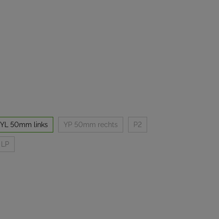
YL 50mm links
YP 50mm rechts
P2
LP