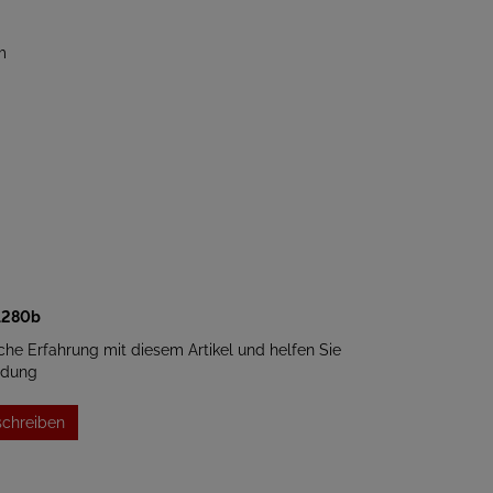
m
 1280b
iche Erfahrung mit diesem Artikel und helfen Sie
idung
schreiben