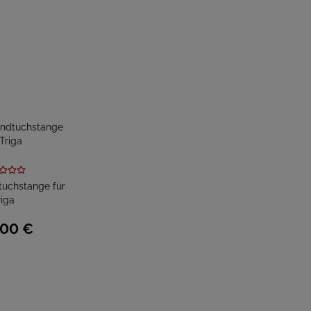
tuchstange für
riga
00
€