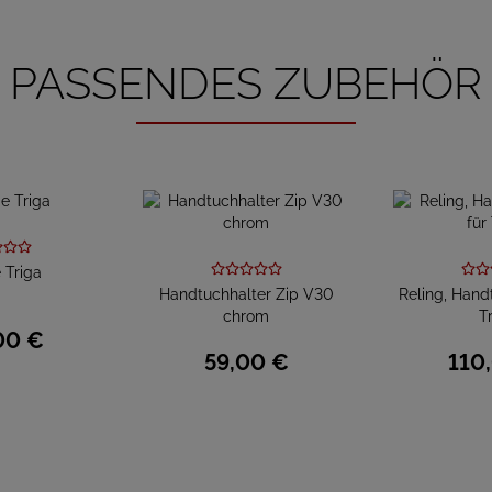
PASSENDES ZUBEHÖR
 Triga
Handtuchhalter Zip V30
Reling, Hand
chrom
T
00
€
59,
00
€
110,