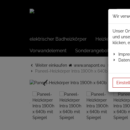
Wir verw
Unser On
und unse
elektrischer Badheizkörper
Heizkörper elek
klicken, 
Vorwandelement
Sonderangebote
Impr
Daten
Weiter einkaufen
www.anapont.eu
Badheizk
Paneel-Heizkörper Intra 1900h x 640b mit Spiege
Einstel