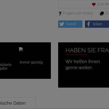
Zum Me
Fragen zum Artikel
Zu
tweet
teilen
HABEN SIE FR
Wir helfen Ihnen
Immer günstig
izierte
gerne weiter:
gabe
nische Daten