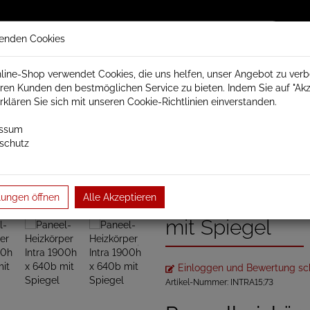
enden Cookies
line-Shop verwendet Cookies, die uns helfen, unser Angebot zu ver
ren Kunden den bestmöglichen Service zu bieten. Indem Sie auf "Akz
trisch Schamotte
Badheizkörper
Heizkörperzubehör
erklären Sie sich mit unseren Cookie-Richtlinien einverstanden.
essum
schutz
örper
Paneel- und Röhrenheizkörper
Paneelheizkörper
Intra
l
Paneel-Heizkör
lungen öffnen
Alle Akzeptieren
mit Spiegel
Einloggen und Bewertung sc
Artikel-Nummer:
INTRA15;73