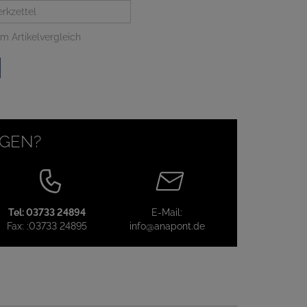
rkzettel
m Artikelvergleich
AGEN?
Tel:
03733 24894
E-Mail:
Fax:
:03733 24895
info@anapont.de