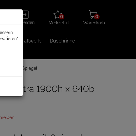
Merkzettel
Warenkorb
Anmelden
0
0
aufklappen
aufklappen
Anmelden
Merkzettel
Warenkorb
bessern
eptieren"
Balkonkraftwerk
Duschrinne
Intra mit Spiegel
per Intra 1900h x 640b
hreiben