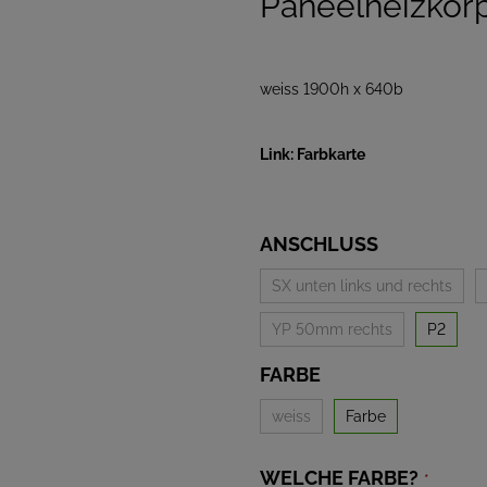
Paneelheizkörp
weiss 1900h x 640b
Link: Farbkarte
ANSCHLUSS
SX unten links und rechts
YP 50mm rechts
P2
FARBE
weiss
Farbe
WELCHE FARBE?
*