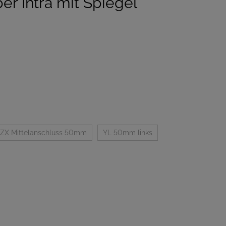
er Intra mit Spiegel
ZX Mittelanschluss 50mm
YL 50mm links