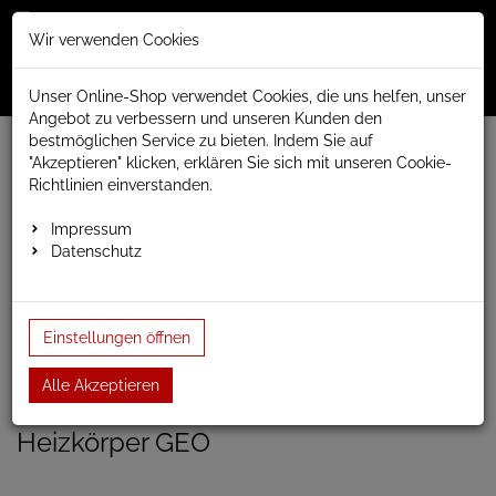
Merkzettel
Warenko
Anmelden
Wir verwenden Cookies
0
0
aufklappen
aufklap
Menü
Unser Online-Shop verwendet Cookies, die uns helfen, unser
Angebot zu verbessern und unseren Kunden den
bestmöglichen Service zu bieten. Indem Sie auf
Weiter einkaufen
www.anapont.eu
Badheizkörper
"Akzeptieren" klicken, erklären Sie sich mit unseren Cookie-
Paneel- und Röhrenheizkörper
Paneelheizkörper
Math
Richtlinien einverstanden.
Geo horizontal
Paneelheizkörper Geoh 298hx1800b
Impressum
Datenschutz
Paneelheizkörper Geoh
298hx1800b
Einstellungen öffnen
Einloggen und Bewertung schreiben
Alle Akzeptieren
Artikel-Nummer:
GEOH4;102
Heizkörper GEO