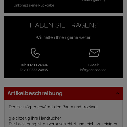
Immer günstig
Unkomplizierte Rückgabe
HABEN SIE FRAGEN?
Wir helfen Ihnen gerne weiter:
Tel:
03733 24894
E-Mail:
Fax:
:03733 24895
info@anapont.de
Artikelbeschreibung
Der Heizkörper erwärmt den Raum und trocknet
gleichzeitig Ihre Handtücher
Die Lackierung ist pulverbeschichtet und leicht zu reinigen