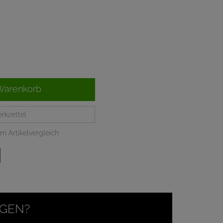
Warenkorb
rkzettel
m Artikelvergleich
AGEN?