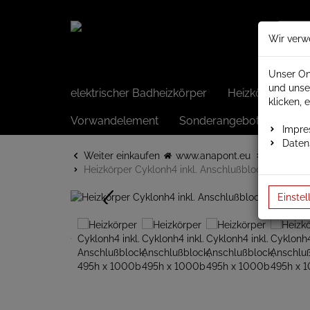
Wir verw
Unser On
und unse
elektrischer Badheizkörper
Heizkörper elek
klicken, 
Vorwandelement
Sonderangebote
Impr
Daten
Weiter einkaufen
www.anapont.eu
Badheizk
Heizkörper Cyklonh4 inkl. Anschlußblock, 495h x…
Einstel