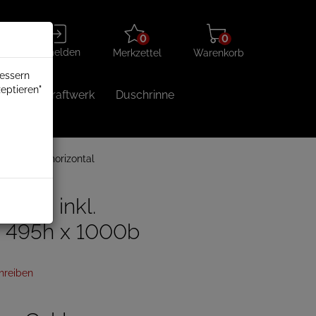
Merkzettel
Warenkorb
Anmelden
0
0
aufklappen
aufklappen
Anmelden
Merkzettel
Warenkorb
bessern
eptieren"
Balkonkraftwerk
Duschrinne
n
Taifun horizontal
onh4 inkl.
, 495h x 1000b
hreiben