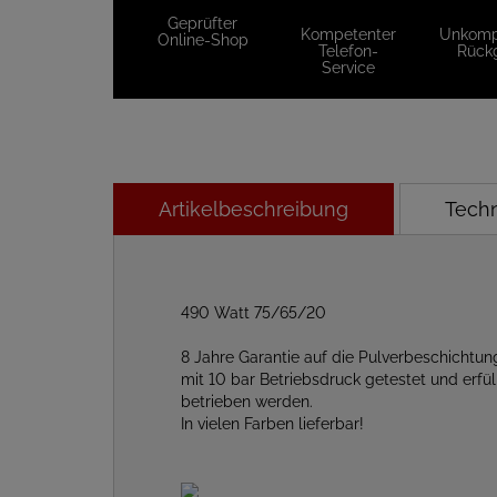
Geprüfter
Kompetenter
Unkompl
Online-Shop
Telefon-
Rück
Service
Artikelbeschreibung
Tech
490 Watt 75/65/20
8 Jahre Garantie auf die Pulverbeschichtun
mit 10 bar Betriebsdruck getestet und erf
betrieben werden.
In vielen Farben lieferbar!