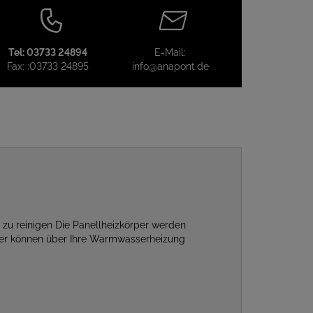
Tel:
03733 24894
E-Mail:
Fax:
:03733 24895
info@anapont.de
 zu reinigen Die Panellheizkörper werden
rper können über Ihre Warmwasserheizung