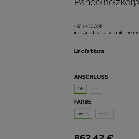
Paneelheizkörp
495h x 1000b
inkl. Anschlussblock mit Therm
Link: Farbkarte
ANSCHLUSS
O8
O1
FARBE
weiss
Farbe
862,
42
€