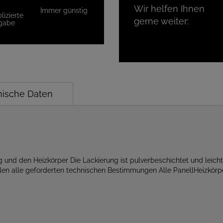
Wir helfen Ihnen
Immer günstig
izierte
gerne weiter:
gabe
nische Daten
g und den Heizkörper Die Lackierung ist pulverbeschichtet und leicht
üllen alle geforderten technischen Bestimmungen Alle PanellHeizkö