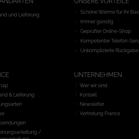
ANDARTEN
UNSERE VORTEILE
Schöne Wärme für Ihr Ba
Immer günstig
Geprüfter Online-Shop
Kompetenter Telefon-Serv
Unkomplizierte Rückgabe
ICE
UNTERNEHMEN
map
Wer wir sind
and & Lieferung
Kontakt
ungsarten
Newsletter
se
Vertretung France
ksendungen
enungsanleitung /
ageanleitung