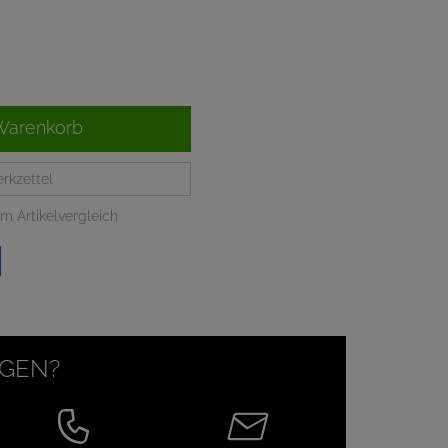
Warenkorb
rkzettel
m Artikelvergleich
AGEN?