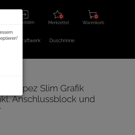
Merkzettel
Warenkorb
Anmelden
0
0
aufklappen
aufklappen
Anmelden
Merkzettel
Warenkorb
bessern
eptieren"
Balkonkraftwerk
Duschrinne
z Slim
er Tropez Slim Grafik
nkl. Anschlussblock und
r