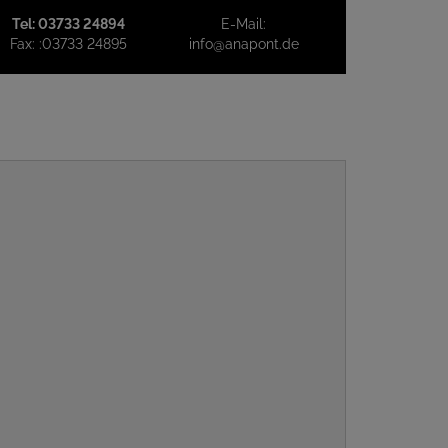
Tel:
03733 24894
E-Mail:
Fax:
:03733 24895
info@anapont.de