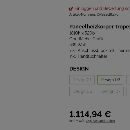
Einloggen und Bewertung sc
Artikel-Nummer:
CASESG8;276
Paneelheizkörper Trope
1810h x 520b
Oberfläche: Grafik
639 Watt
inkl. Anschlussblock mit Therm
inkl. Handtuchhalter
DESIGN
Design 01
Design 02
Design 06
Design 07
1.114,
94
€
inkl. MwSt.
zzgl. Versandkosten