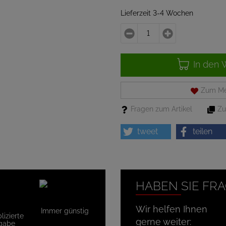
Lieferzeit 3-4 Wochen
In den 
Zum Me
Fragen zum Artikel
Zu
tweet
teilen
HABEN SIE FR
Wir helfen Ihnen
Immer günstig
izierte
gerne weiter:
gabe