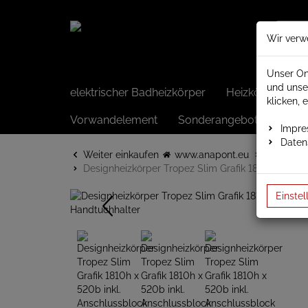
Wir verw
Unser On
und unse
elektrischer Badheizkörper
Heizkörper elek
klicken, 
Vorwandelement
Sonderangebote
Impr
Daten
Weiter einkaufen
www.anapont.eu
Badheizk
Designheizkörper Tropez Slim Grafik 1810h x 520b
Einstel