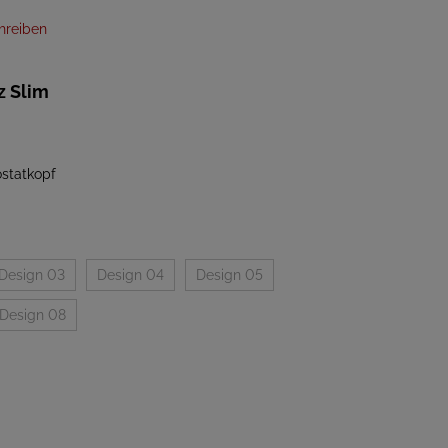
hreiben
z Slim
ostatkopf
Design 03
Design 04
Design 05
Design 08