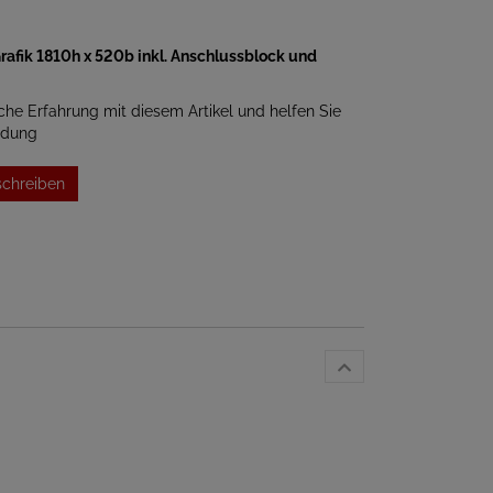
rafik 1810h x 520b inkl. Anschlussblock und
iche Erfahrung mit diesem Artikel und helfen Sie
idung
schreiben