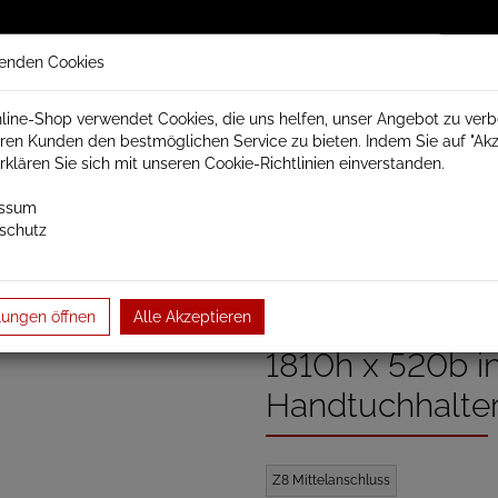
enden Cookies
line-Shop verwendet Cookies, die uns helfen, unser Angebot zu ver
ren Kunden den bestmöglichen Service zu bieten. Indem Sie auf "Akz
trisch Schamotte
Badheizkörper
Heizkörperzubehör
erklären Sie sich mit unseren Cookie-Richtlinien einverstanden.
essum
schutz
örper
Paneel- und Röhrenheizkörper
Paneelheizkörper
Trope
 …
Designheizkörp
lungen öffnen
Alle Akzeptieren
1810h x 520b i
Handtuchhalte
Z8 Mittelanschluss