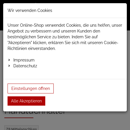
Merkzettel
Warenko
Anmelden
Wir verwenden Cookies
0
0
aufklappen
aufklap
Menü
Unser Online-Shop verwendet Cookies, die uns helfen, unser
Angebot zu verbessern und unseren Kunden den
bestmöglichen Service zu bieten. Indem Sie auf
Weiter einkaufen
www.anapont.eu
Badheizkörper
"Akzeptieren" klicken, erklären Sie sich mit unseren Cookie-
Paneel- und Röhrenheizkörper
Paneelheizkörper
Richtlinien einverstanden.
Tropez Slim
Designheizkörper Tropez Slim Grafik 1585h x 520b …
Impressum
Datenschutz
Designheizkörper Tropez
Einstellungen öffnen
Slim Grafik 1585h x 520b
inkl. Anschlussblock und
Alle Akzeptieren
Handtuchhalter
Z8 Mittelanschluss