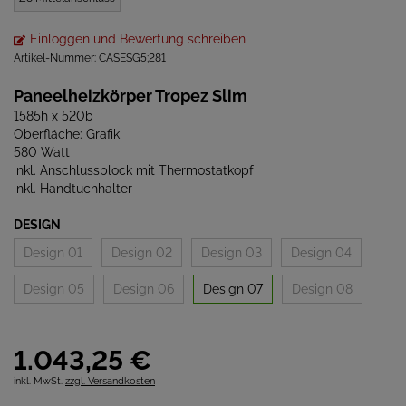
Einloggen und Bewertung schreiben
Artikel-Nummer:
CASESG5;281
Paneelheizkörper Tropez Slim
1585h x 520b
Oberfläche: Grafik
580 Watt
inkl. Anschlussblock mit Thermostatkopf
inkl. Handtuchhalter
DESIGN
Design 01
Design 02
Design 03
Design 04
Design 05
Design 06
Design 07
Design 08
1.043,
25
€
inkl. MwSt.
zzgl. Versandkosten