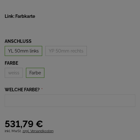
Link: Farbkarte
ANSCHLUSS
YL 50mm links
YP 50mm rechts
FARBE
weiss
Farbe
WELCHE FARBE?
*
531,
79
€
inkl. MwSt.
zzgl. Versandkosten