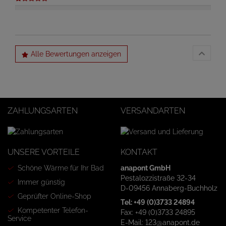
Alle Bewertungen anzeigen
ZAHLUNGSARTEN
VERSANDARTEN
UNSERE VORTEILE
KONTAKT
Schöne Wärme für Ihr Bad
anapont GmbH
Pestalozzistraße 32-34
Immer günstig
D-09456 Annaberg-Buchholz
Geprüfter Online-Shop
Tel: +49 (0)3733 24894
Kompetenter Telefon-
Fax: +49 (0)3733 24895
Service
E-Mail: 123@anapont.de