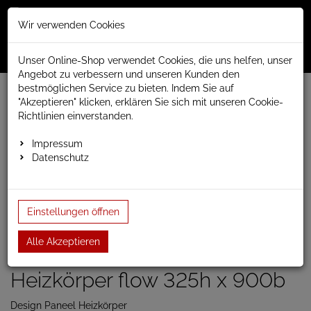
Merkzettel
Warenko
Anmelden
Wir verwenden Cookies
0
0
aufklappen
aufklap
Menü
Unser Online-Shop verwendet Cookies, die uns helfen, unser
Angebot zu verbessern und unseren Kunden den
bestmöglichen Service zu bieten. Indem Sie auf
Weiter einkaufen
www.anapont.eu
Badheizkörper
"Akzeptieren" klicken, erklären Sie sich mit unseren Cookie-
Paneel- und Röhrenheizkörper
Paneelheizkörper
Flow
Richtlinien einverstanden.
Paneelheizkörper horizontal flow 325h x 1200b
Impressum
Datenschutz
Paneelheizkörper horizontal
flow 325h x 1200b
Einstellungen öffnen
Einloggen und Bewertung schreiben
Alle Akzeptieren
Artikel-Nummer:
AEROH2;53
Heizkörper flow 325h x 900b
Design Paneel Heizkörper