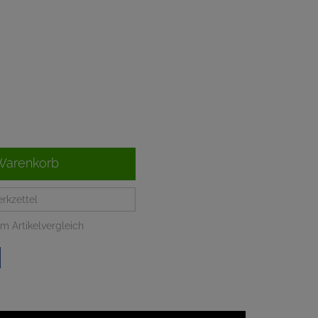
Warenkorb
rkzettel
m Artikelvergleich