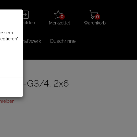
Merkzettel
Warenkorb
Anmelden
0
0
aufklappen
aufklappen
Anmelden
Merkzettel
Warenkorb
bessern
eptieren"
Balkonkraftwerk
Duschrinne
K4-n G1-G3/4, 2x6
hreiben