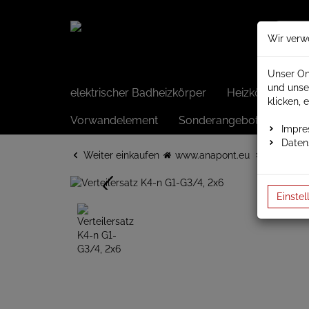
Wir verw
Unser On
und unse
elektrischer Badheizkörper
Heizkörper elek
klicken, 
Vorwandelement
Sonderangebote
Impr
Daten
Weiter einkaufen
www.anapont.eu
Verteiler
Einstel