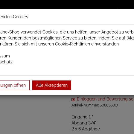
enden Cookies
line-Shop verwendet Cookies, die uns helfen, unser Angebot zu ver
ren Kunden den bestmöglichen Service zu bieten. Indem Sie auf "Akz
trisch Schamotte
Badheizkörper
Heizkörperzubehör
erklären Sie sich mit unseren Cookie-Richtlinien einverstanden.
essum
schutz
satz K4-n G1-G3/4, 2x6
Verteilersatz 
lungen öffnen
Alle Akzeptieren
Einloggen und Bewertung sc
Artikel-Nummer:
6088360;0
Eingang 1 "
Abgang 3/4"
2 x 6 Abgänge