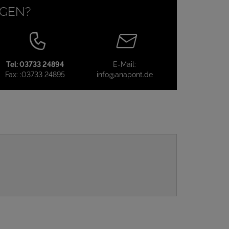
AGEN?
Tel:
03733 24894
E-Mail:
Fax:
:03733 24895
info@anapont.de