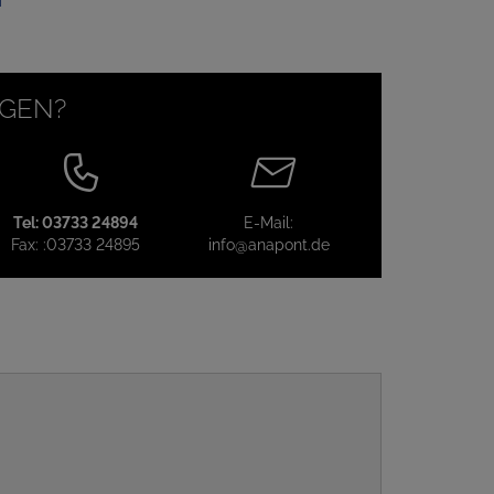
AGEN?
Tel:
03733 24894
E-Mail:
Fax:
:03733 24895
info@anapont.de