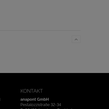
KONTAKT
anapont GmbH
d
Pestalozzistraße 32-34