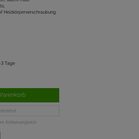
ts,
opf Heizkörperverschraubung.
2-3 Tage
Warenkorb
rkzettel
m Artikelvergleich