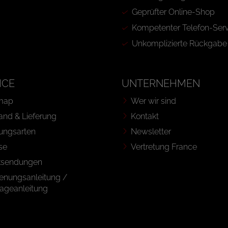
Geprüfter Online-Shop
Kompetenter Telefon-Serv
Unkomplizierte Rückgabe
ICE
UNTERNEHMEN
map
Wer wir sind
and & Lieferung
Kontakt
ungsarten
Newsletter
se
Vertretung France
ksendungen
enungsanleitung /
ageanleitung