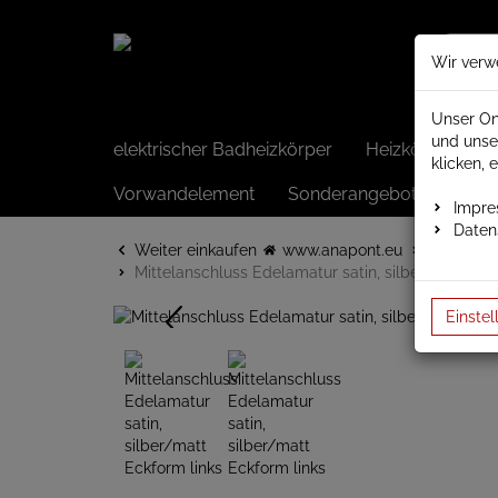
Wir verw
Unser On
und unse
elektrischer Badheizkörper
Heizkörper elek
klicken, 
Vorwandelement
Sonderangebote
Impr
Daten
Weiter einkaufen
www.anapont.eu
Heizkörp
Mittelanschluss Edelamatur satin, silber/matt Eck
Einstel