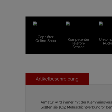
Geprüfter
Kompetenter
Unkompl
Online-Shop
Telefon-
Rück
Service
Artikelbeschreibung
Armatur wird immer mit der Klemmringversc
Sollten sie 16x2 Mehrschichtverbundror ben