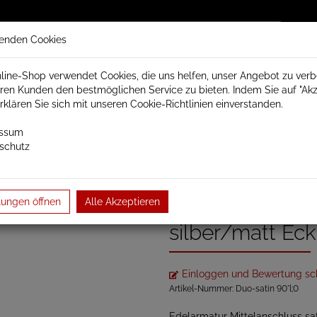
enden Cookies
line-Shop verwendet Cookies, die uns helfen, unser Angebot zu ver
ren Kunden den bestmöglichen Service zu bieten. Indem Sie auf "Akz
trisch Schamotte
Badheizkörper
Heizkörperzubehör
erklären Sie sich mit unseren Cookie-Richtlinien einverstanden.
essum
schutz
erzubehör
Heizkörperanschlüsse und Ventile
EDEL Armatur Mitt
…
Mittelanschluss
lungen öffnen
Alle Akzeptieren
silber/matt Eck
Einloggen und Bewertung sc
Artikel-Nummer:
Duo-satin 90°l;0
Edelarmatur Mittelanschluss sat