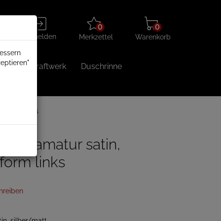
Merkzettel
Warenkorb
Anmelden
0
0
aufklappen
aufklappen
Anmelden
Merkzettel
Warenkorb
bessern
eptieren"
Balkonkraftwerk
Duschrinne
elanschluss
 Edelamatur satin,
form links
hreiben
in, silber/matt