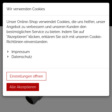
Merkzettel
Warenko
Anmelden
Wir verwenden Cookies
0
0
aufklappen
aufklap
Menü
Unser Online-Shop verwendet Cookies, die uns helfen, unser
Angebot zu verbessern und unseren Kunden den
bestmöglichen Service zu bieten. Indem Sie auf
Weiter einkaufen
www.anapont.eu
Heizkörperzubehör
"Akzeptieren" klicken, erklären Sie sich mit unseren Cookie-
Elektro Heizpatronen
Zubehör
Richtlinien einverstanden.
Heizpatronen t-Stück | chrom
Impressum
Datenschutz
Einstellungen öffnen
Alle Akzeptieren