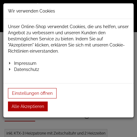
Merkzettel
Warenko
Anmelden
Wir verwenden Cookies
0
0
aufklappen
aufklap
Menü
Unser Online-Shop verwendet Cookies, die uns helfen, unser
Angebot zu verbessern und unseren Kunden den
bestmöglichen Service zu bieten. Indem Sie auf
Weiter einkaufen
www.anapont.eu
"Akzeptieren" klicken, erklären Sie sich mit unseren Cookie-
elektrischer Badheizkörper
Serie Badheizkörper elektrisch
Richtlinien einverstanden.
weiss gerade Badheizkörper elektrisch
Badheizkörper Baubreite 600mm
Höhe 775mm
Impressum
elektrischer Handtuchheizkörper BH114e 775h x 600…
Datenschutz
elektrischer
Einstellungen öffnen
Handtuchheizkörper BH114e
Alle Akzeptieren
775h x 600b weiss gerade
inkl. KTX-3 Heizpatrone mit Zeitschaltuhr und 2 Heizzeiten