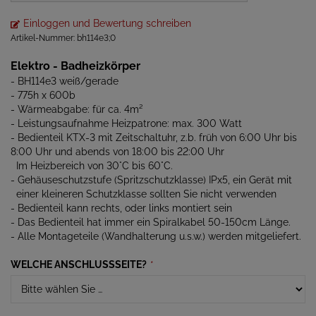
Einloggen und Bewertung schreiben
Artikel-Nummer:
bh114e3;0
Elektro - Badheizkörper
- BH114e3 weiß/gerade
- 775h x 600b
- Wärmeabgabe: für ca. 4m²
- Leistungsaufnahme Heizpatrone: max. 300 Watt
- Bedienteil KTX-3 mit Zeitschaltuhr, z.b. früh von 6:00 Uhr bis
8:00 Uhr und abends von 18:00 bis 22:00 Uhr
Im Heizbereich von 30°C bis 60°C.
- Gehäuseschutzstufe (Spritzschutzklasse) IPx5, ein Gerät mit
einer kleineren Schutzklasse sollten Sie nicht verwenden
- Bedienteil kann rechts, oder links montiert sein
- Das Bedienteil hat immer ein Spiralkabel 50-150cm Länge.
- Alle Montageteile (Wandhalterung u.s.w.) werden mitgeliefert.
WELCHE ANSCHLUSSSEITE?
*