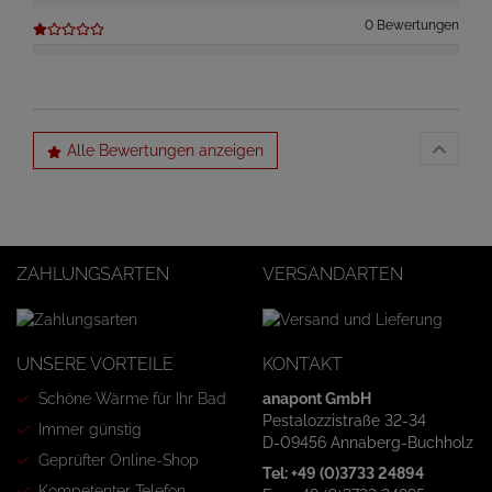
0 Bewertungen
Alle Bewertungen anzeigen
ZAHLUNGSARTEN
VERSANDARTEN
UNSERE VORTEILE
KONTAKT
Schöne Wärme für Ihr Bad
anapont GmbH
Pestalozzistraße 32-34
Immer günstig
D-09456 Annaberg-Buchholz
Geprüfter Online-Shop
Tel: +49 (0)3733 24894
Kompetenter Telefon-