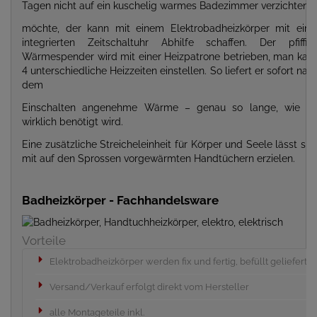
Tagen nicht auf ein kuschelig warmes Badezimmer verzichten
möchte, der kann mit einem Elektrobadheizkörper mit eine
integrierten Zeitschaltuhr Abhilfe schaffen. Der pfiffig
Wärmespender wird mit einer Heizpatrone betrieben, man kan
4 unterschiedliche Heizzeiten einstellen. So liefert er sofort nac
dem
Einschalten angenehme Wärme – genau so lange, wie si
wirklich benötigt wird.
Eine zusätzliche Streicheleinheit für Körper und Seele lässt sic
mit auf den Sprossen vorgewärmten Handtüchern erzielen.
Badheizkörper - Fachhandelsware
Vorteile
Elektrobadheizkörper werden fix und fertig, befüllt geliefert
Versand/Verkauf erfolgt direkt vom Hersteller
alle Montageteile inkl.