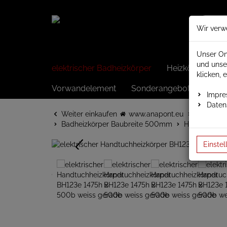
Wir verw
Unser On
und unse
elektrischer Badheizkörper
Heizkörper elek
klicken, 
Vorwandelement
Sonderangebote
Impr
Daten
Weiter einkaufen
www.anapont.eu
elektrisc
Badheizkörper Baubreite 500mm
Höhe 1445
Einstel