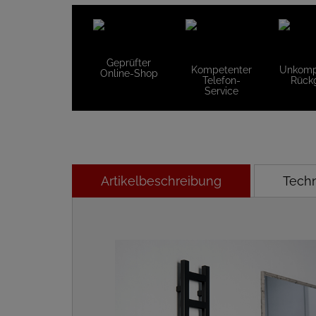
Geprüfter
Kompetenter
Unkompl
Online-Shop
Telefon-
Rück
Service
Artikelbeschreibung
Tech