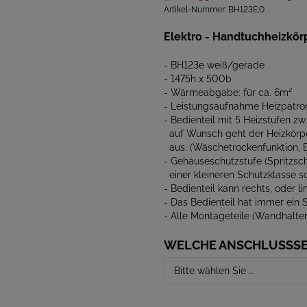
Artikel-Nummer:
BH123E;0
Elektro - Handtuchheizkör
- BH123e weiß/gerade
- 1475h x 500b
- Wärmeabgabe: für ca. 6m²
- Leistungsaufnahme Heizpatro
- Bedienteil mit 5 Heizstufen zw
auf Wunsch geht der Heizkörp
aus. (Wäschetrockenfunktion, 
- Gehäuseschutzstufe (Spritzsch
einer kleineren Schutzklasse so
- Bedienteil kann rechts, oder li
- Das Bedienteil hat immer ein
- Alle Montageteile (Wandhalter
WELCHE ANSCHLUSSSE