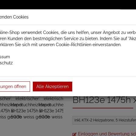
enden Cookies
line-Shop verwendet Cookies, die uns helfen, unser Angebot zu ver
ren Kunden den bestmöglichen Service zu bieten. Indem Sie auf "Akz
trisch Schamotte
Badheizkörper
Heizkörperzubehör
erklären Sie sich mit unseren Cookie-Richtlinien einverstanden.
essum
schutz
her Badheizkörper
Serie Badheizkörper elektrisch
weiss gerade 
mm
elektrischer Handtuchheizkörper BH123e 1475h x 50…
elektrischer H
lungen öffnen
Alle Akzeptieren
BH123e 1475h 
inkl. KTX-2 Heizpatrone, 5 Heizstuf
Einloggen und Bewertung sc