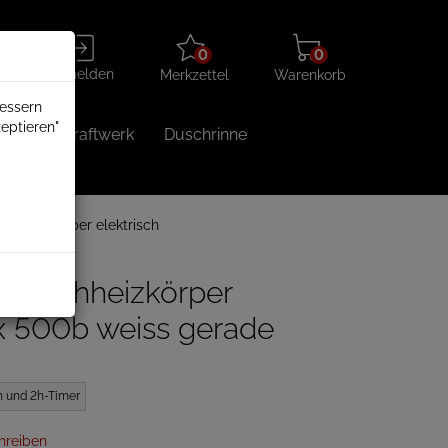
Merkzettel
Warenkorb
Anmelden
0
0
aufklappen
aufklappen
Anmelden
Merkzettel
Warenkorb
bessern
eptieren"
Balkonkraftwerk
Duschrinne
Badheizkörper elektrisch
andtuchheizkörper
x 500b weiss gerade
en und 2h-Timer
hreiben