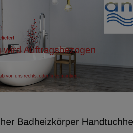
liefert
g wird Auftragsbezogen
b von uns rechts, oder links montiert .
scher Badheizkörper Handtuchhe