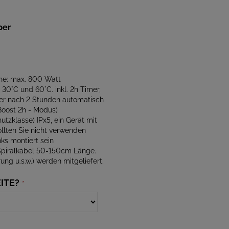
per
ne: max. 800 Watt
. 30°C und 60°C. inkl. 2h Timer,
er nach 2 Stunden automatisch
Boost 2h - Modus)
utzklasse) IPx5, ein Gerät mit
llten Sie nicht verwenden
nks montiert sein
 Spiralkabel 50-150cm Länge.
ung u.s.w.) werden mitgeliefert.
ITE?
*