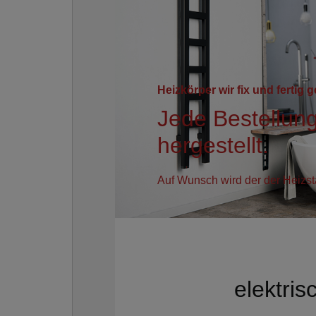
Heizkörper wir fix und fertig ge
Jede Bestellun
hergestellt.
Auf Wunsch wird der der Heizsta
elektri