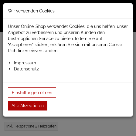
Merkzettel
Warenko
Anmelden
Wir verwenden Cookies
0
0
aufklappen
aufklap
Menü
Unser Online-Shop verwendet Cookies, die uns helfen, unser
Angebot zu verbessern und unseren Kunden den
bestmöglichen Service zu bieten. Indem Sie auf
Weiter einkaufen
www.anapont.eu
"Akzeptieren" klicken, erklären Sie sich mit unseren Cookie-
elektrischer Badheizkörper
Richtlinien einverstanden.
gerade, RAL Farben, Badheizkörper elektrisch
Baubreite 600mm
Bauhöhe 1620mm
Impressum
Elektro-Handtuchheizkörper 1620h x 600b e1 weiss …
Datenschutz
Elektro-Handtuchheizkörper
Einstellungen öffnen
1620h x 600b e1 weiss
gerade
Alle Akzeptieren
inkl. Heizpatrone 2 Heizstufen