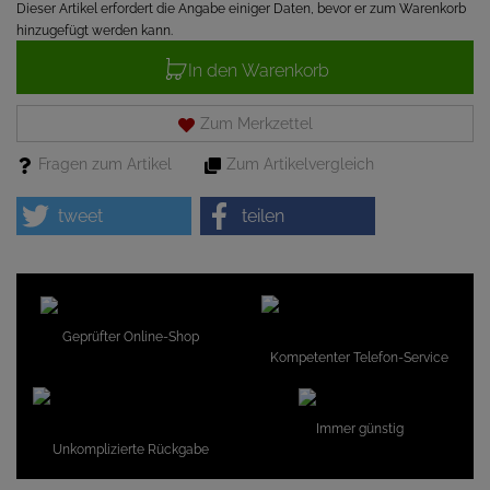
Dieser Artikel erfordert die Angabe einiger Daten, bevor er zum Warenkorb
hinzugefügt werden kann.
In den Warenkorb
Zum Merkzettel
Fragen zum Artikel
Zum Artikelvergleich
tweet
teilen
Geprüfter Online-Shop
Kompetenter Telefon-Service
Immer günstig
Unkomplizierte Rückgabe