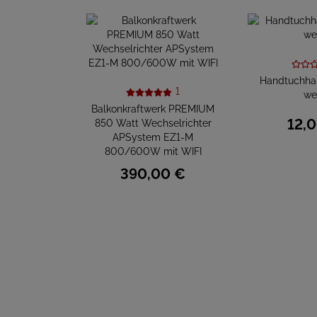
Handtuchhal
1
we
Balkonkraftwerk PREMIUM
12,
0
850 Watt Wechselrichter
APSystem EZ1-M
800/600W mit WIFI
390,
00
€