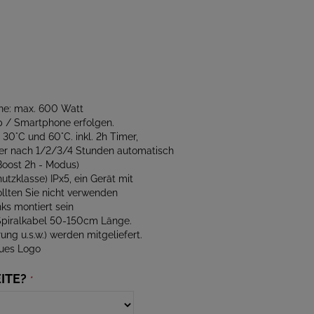
ne: max. 600 Watt
 / Smartphone erfolgen.
. 30°C und 60°C. inkl. 2h Timer,
er nach 1/2/3/4 Stunden automatisch
Boost 2h - Modus)
utzklasse) IPx5, ein Gerät mit
llten Sie nicht verwenden
nks montiert sein
 Spiralkabel 50-150cm Länge.
ung u.s.w.) werden mitgeliefert.
aues Logo
ITE?
*