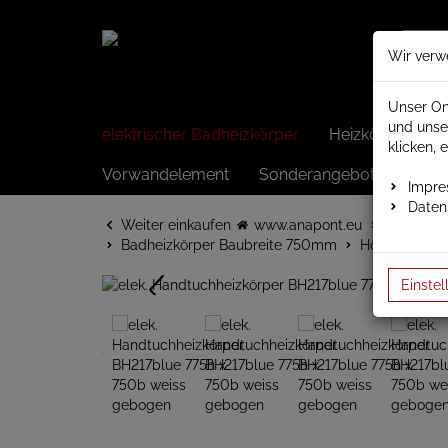
Wir verw
Unser On
und unse
elektrischer Badheizkörper
Heizkörper elek
klicken, 
Vorwandelement
Sonderangebote
Impr
Daten
Weiter einkaufen
www.anapont.eu
elektrisc
Badheizkörper Baubreite 750mm
Höhe 775mm
Einstel