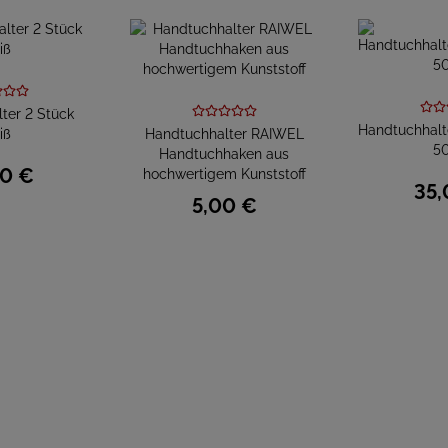
ter 2 Stück
Handtuchhal
iß
Handtuchhalter RAIWEL
5
Handtuchhaken aus
0
€
hochwertigem Kunststoff
35,
5,
00
€