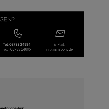
AGEN?
Tel:
03733 24894
E-Mail:
Fax:
:03733 24895
info@anapont.de
 Smartphone-App