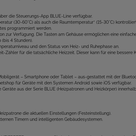
st über die Steuerungs-App BLUE-Line verfügbar.
eratur (30-60°C) als auch die Raumtemperatur* (15-30°C) kontrollier
ätes programmiert werden.
ion zur Verfügung. Die Tasten am Gehäuse ermöglichen eine einfache
 (bis 4 Stunden).
emperaturniveau und den Status von Heiz- und Ruhephase an.
t-Zähler für die tatsächliche Heizzeit. Dieser kann für eine besser
 Mobilgerät – Smartphone oder Tablet – aus-gestattet mit der Bluet
netshop für Geräte mit den Systemen Android sowie iOS verfügbar.
ele Geräte aus der Serie BLUE (Heizpatronen und Heizkörper) innerha
eizpatrone die aktuellen Einstellungen (Festeinstellung).
xternen Timern und intelligenten Gebäudesystemen.