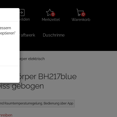
Merkzettel
Warenkorb
Anmelden
0
0
aufklappen
aufklappen
Anmelden
Merkzettel
Warenkorb
bessern
eptieren"
Balkonkraftwerk
Duschrinne
 Badheizkörper elektrisch
heizkörper BH217blue
eiss gebogen
t und Raumtemperaturregelung, Bedienung über App
hreiben