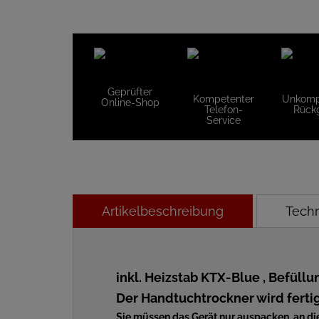
Geprüfter
Kompetenter
Unkompl
Online-Shop
Telefon-
Rück
Service
Artikelbeschreibung
Tech
inkl. Heizstab KTX-Blue , Befül
Der Handtuchtrockner wird fertig
Sie müssen das Gerät nur auspacken, an d