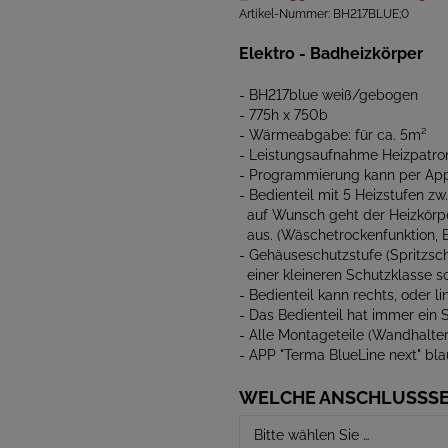
Artikel-Nummer:
BH217BLUE;0
Elektro - Badheizkörper
- BH217blue weiß/gebogen
- 775h x 750b
- Wärmeabgabe: für ca. 5m²
- Leistungsaufnahme Heizpatro
- Programmierung kann per App
- Bedienteil mit 5 Heizstufen zw
auf Wunsch geht der Heizkörp
aus. (Wäschetrockenfunktion, 
- Gehäuseschutzstufe (Spritzsch
einer kleineren Schutzklasse so
- Bedienteil kann rechts, oder li
- Das Bedienteil hat immer ein
- Alle Montageteile (Wandhalter
- APP "Terma BlueLine next" bl
WELCHE ANSCHLUSSSE