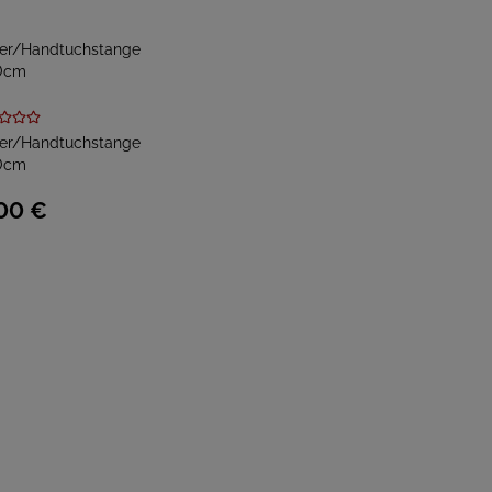
ter/Handtuchstange
0cm
00
€