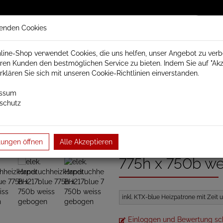
enden Cookies
line-Shop verwendet Cookies, die uns helfen, unser Angebot zu ver
ren Kunden den bestmöglichen Service zu bieten. Indem Sie auf "Akz
trisch Schamotte
Badheizkörper
Heizkörperzubehör
erklären Sie sich mit unseren Cookie-Richtlinien einverstanden.
essum
schutz
her Badheizkörper
Serie Badheizkörper elektrisch
weiss gebogen
elek. Handtuchheizkörper BH217blue 775h x 750b we…
elek. Handtuch
lungen öffnen
Alle Akzeptieren
775h x 750b w
inkl. KTX-blue Heizpatrone mit Zei
Einloggen und Bewertung sc