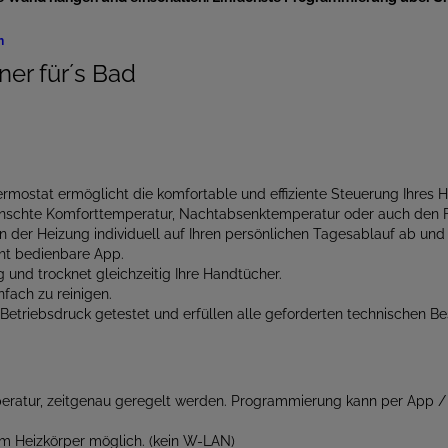
er für´s Bad
er­mostat ermöglicht die komfortable und effizien­te Steuerung Ihres 
nschte Komforttemperatur, Nacht­absenk­temperatur oder auch den F
n der Heizung individuell auf Ihren persönlichen Tages­ablauf ab un
cht bedienbare App.
und trocknet gleichzeitig Ihre Handtücher.
nfach zu reinigen.
Betriebsdruck getestet und erfüllen alle geforderten technischen 
eratur, zeitgenau geregelt werden. Programmierung kann per App / 
um Heizkörper möglich. (kein W-LAN)