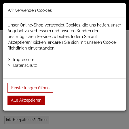
Merkzettel
Warenko
Anmelden
Wir verwenden Cookies
0
0
aufklappen
aufklap
Menü
Unser Online-Shop verwendet Cookies, die uns helfen, unser
Angebot zu verbessern und unseren Kunden den
bestmöglichen Service zu bieten. Indem Sie auf
Weiter einkaufen
www.anapont.eu
"Akzeptieren" klicken, erklären Sie sich mit unseren Cookie-
elektrischer Badheizkörper
Richtlinien einverstanden.
Tytus, sehr hohe Wärmeabgabe, elektrisch
Baubreite 640mm
Bauhöhe 820mm
Impressum
Elektro-Handtuchheizkörper Tytus 820 h x 640 b e2…
Datenschutz
Elektro-Handtuchheizkörper
Einstellungen öffnen
Tytus 820 h x 640 b e2
Farbe
Alle Akzeptieren
inkl. Heizpatrone 2h Timer