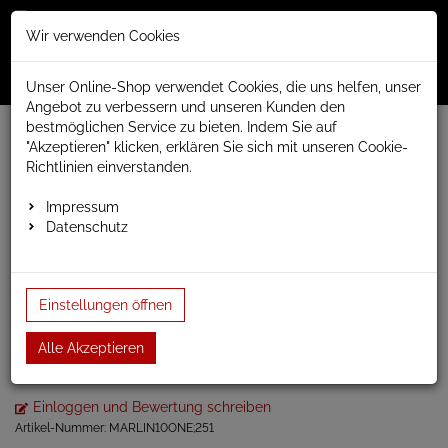
Merkzettel
Warenko
Anmelden
Wir verwenden Cookies
0
0
aufklappen
aufklap
Menü
Unser Online-Shop verwendet Cookies, die uns helfen, unser
Angebot zu verbessern und unseren Kunden den
bestmöglichen Service zu bieten. Indem Sie auf
Weiter einkaufen
www.anapont.eu
"Akzeptieren" klicken, erklären Sie sich mit unseren Cookie-
elektrischer Badheizkörper
Richtlinien einverstanden.
One elektrisch, nicht sichtbare Heizpatrone
Marlin One
Badheizkörper Marlin One 1680h x 430b mit integri…
Impressum
Datenschutz
Badheizkörper Marlin One
Einstellungen öffnen
1680h x 430b mit
integrierter Heizpatrone
Alle Akzeptieren
Einloggen und Bewertung schreiben
Artikel-Nummer:
MARLIN10ONE;251