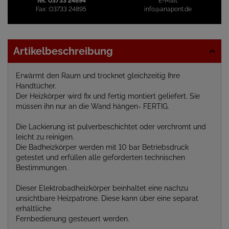
Tel:
03733 24894
E-Mail:
Fax:
:03733 24895
info@anapont.de
Artikelbeschreibung
Erwärmt den Raum und trocknet gleichzeitig Ihre
Handtücher.
Der Heizkörper wird fix und fertig montiert geliefert. Sie
müssen ihn nur an die Wand hängen- FERTIG.
Die Lackierung ist pulverbeschichtet oder verchromt und
leicht zu reinigen.
Die Badheizkörper werden mit 10 bar Betriebsdruck
getestet und erfüllen alle geforderten technischen
Bestimmungen.
Dieser Elektrobadheizkörper beinhaltet eine nachzu
unsichtbare Heizpatrone. Diese kann über eine separat
erhältliche
Fernbedienung gesteuert werden.