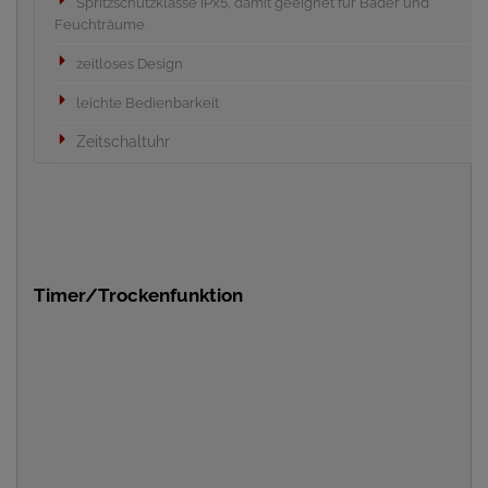
Spritzschutzklasse IPx5, damit geeignet für Bäder und
Feuchträume
zeitloses Design
leichte Bedienbarkeit
Zeitschaltuhr
Timer/Trockenfunktion