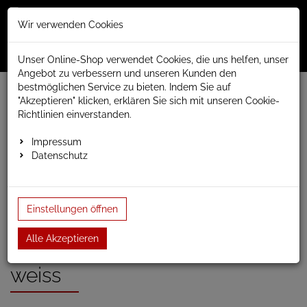
Merkzettel
Warenko
Anmelden
Wir verwenden Cookies
0
0
aufklappen
aufklap
Menü
Unser Online-Shop verwendet Cookies, die uns helfen, unser
Angebot zu verbessern und unseren Kunden den
bestmöglichen Service zu bieten. Indem Sie auf
Weiter einkaufen
www.anapont.eu
"Akzeptieren" klicken, erklären Sie sich mit unseren Cookie-
elektrischer Badheizkörper
Richtlinien einverstanden.
Michelle Handtuchheizkörper elektrisch
Baubreite 600mm
Bauhöhe 780mm
Impressum
elektrischer Handtuchheizkörper Michelle e3 780h …
Datenschutz
elektrischer
Einstellungen öffnen
Handtuchheizkörper
Alle Akzeptieren
Michelle e3 780h x 600b
weiss