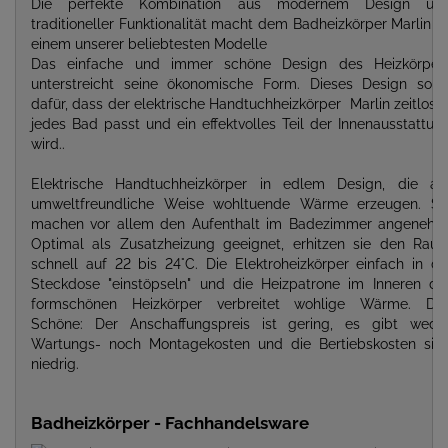
Die perfekte Kombination aus modernem Design un
traditioneller Funktionalität macht dem Badheizkörper Marlin z
einem unserer beliebtesten Modelle
Das einfache und immer schöne Design des Heizkörper
unterstreicht seine ökonomische Form. Dieses Design sorg
dafür, dass der elektrische Handtuchheizkörper Marlin zeitlos i
jedes Bad passt und ein effektvolles Teil der Innenausstattun
wird..
Elektrische Handtuchheizkörper in edlem Design, die au
umweltfreundliche Weise wohltuende Wärme erzeugen. Si
machen vor allem den Aufenthalt im Badezimmer angenehm
Optimal als Zusatzheizung geeignet, erhitzen sie den Rau
schnell auf 22 bis 24°C. Die Elektroheizkörper einfach in di
Steckdose "einstöpseln" und die Heizpatrone im Inneren de
formschönen Heizkörper verbreitet wohlige Wärme. Da
Schöne: Der Anschaffungspreis ist gering, es gibt wede
Wartungs- noch Montagekosten und die Bertiebskosten sin
niedrig.
Badheizkörper - Fachhandelsware