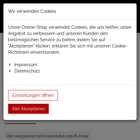
Merkzettel
Warenko
Anmelden
Wir verwenden Cookies
0
0
aufklappen
aufklap
Menü
Unser Online-Shop verwendet Cookies, die uns helfen, unser
Angebot zu verbessern und unseren Kunden den
bestmöglichen Service zu bieten. Indem Sie auf
Weiter einkaufen
www.anapont.eu
"Akzeptieren" klicken, erklären Sie sich mit unseren Cookie-
elektrischer Badheizkörper
Richtlinien einverstanden.
Marlin elektrisch Premium Badheizkörper
Badheizkörper Baubreite 450mm
Bauhöhe 600mm
Impressum
elektrischer Handtuchheizkörper Marlin e2 600h x …
Datenschutz
elektrischer
Einstellungen öffnen
Handtuchheizkörper Marlin
Alle Akzeptieren
e2 600h x 450b weiss
inkl. Heizpatrone mit 5 Heizstufen und 2h-Timer