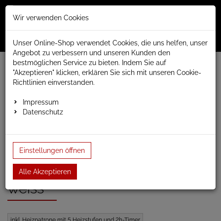
Merkzettel
Warenko
Anmelden
Wir verwenden Cookies
0
0
aufklappen
aufklap
Menü
Unser Online-Shop verwendet Cookies, die uns helfen, unser
Angebot zu verbessern und unseren Kunden den
bestmöglichen Service zu bieten. Indem Sie auf
Weiter einkaufen
www.anapont.eu
"Akzeptieren" klicken, erklären Sie sich mit unseren Cookie-
elektrischer Badheizkörper
Easy elektrisch
Richtlinien einverstanden.
Bauhöhe 1600mm
elektrischer Handtuchheizkörper Easy4e2 1600h x 2…
Impressum
Datenschutz
elektrischer
Einstellungen öffnen
Handtuchheizkörper
Easy4e2 1600h x 200b
Alle Akzeptieren
weiss
inkl. Heizpatrone mit 5 Heizstufen und 2h-Timer