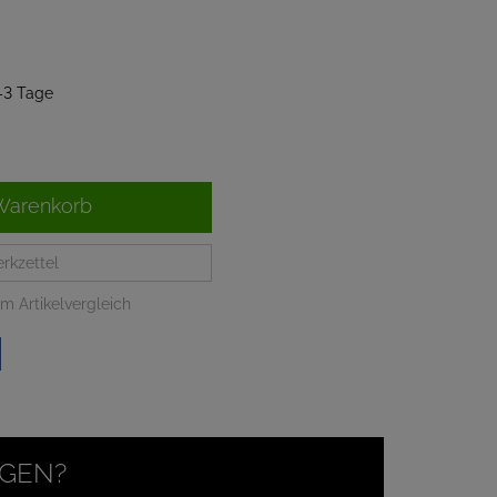
2-3 Tage
Warenkorb
rkzettel
m Artikelvergleich
AGEN?