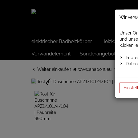
Wir verw
Unser On
und unse
elektrischer Badheizkörper
Heizkörper elek
klicken, 
Vorwandelement
Sonderangebote
Impr
Daten
Weiter einkaufen
www.anapont.eu
Rost für 
Einstel