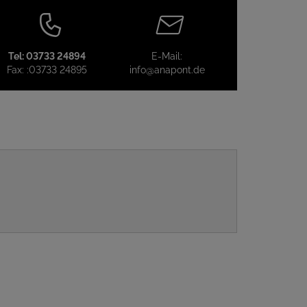
Tel:
03733 24894
E-Mail:
Fax:
:03733 24895
info@anapont.de