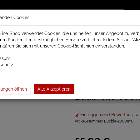
enden Cookies
line-Shop verwendet Cookies, die uns helfen, unser Angebot zu ver
ren Kunden den bestmöglichen Service zu bieten. Indem Sie auf "Akz
trisch Schamotte
Badheizkörper
Heizkörperzubehör
erklären Sie sich mit unseren Cookie-Richtlinien einverstanden.
essum
schutz
Duschrinne APZ1/101/4/104 | Baubreite 95…
Rost für Dusch
lungen öffnen
Alle Akzeptieren
Baubreite 95
Einloggen und Bewertung sc
Artikel-Nummer:
Bubble-1000m;0