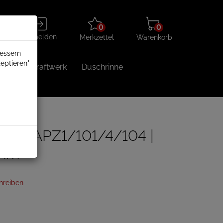
Merkzettel
Warenkorb
Anmelden
0
0
aufklappen
aufklappen
Anmelden
Merkzettel
Warenkorb
bessern
eptieren"
Balkonkraftwerk
Duschrinne
rinne APZ1/101/4/104 |
0mm
hreiben