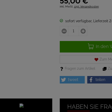
55,
00
€
inkl. MwSt.
zzgl. Versandkosten
sofort verfügbar, Lieferzeit 
In den 
Zum Me
Fragen zum Artikel
Zu
tweet
teilen
HABEN SIE FR