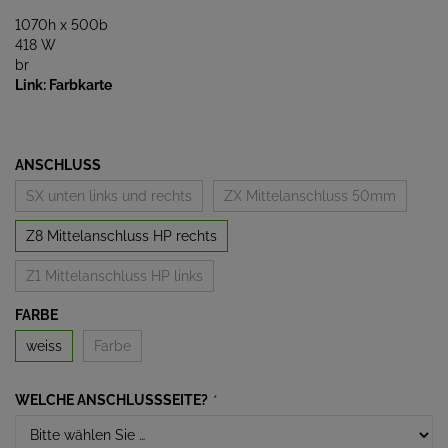
1070h x 500b
418 W
br
Link: Farbkarte
ANSCHLUSS
SX unten links und rechts
ZX Mittelanschluss 50mm
Z8 Mittelanschluss HP rechts
Z1 Mittelanschluss HP links
FARBE
weiss
Farbe
WELCHE ANSCHLUSSSEITE?
*