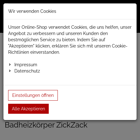
Merkzettel
Warenko
Anmelden
Wir verwenden Cookies
0
0
aufklappen
aufklap
Menü
Unser Online-Shop verwendet Cookies, die uns helfen, unser
Angebot zu verbessern und unseren Kunden den
bestmöglichen Service zu bieten. Indem Sie auf
Weiter einkaufen
www.anapont.eu
Badheizkörper
"Akzeptieren" klicken, erklären Sie sich mit unseren Cookie-
Design Badheizkörper
ZickZack
Richtlinien einverstanden.
Badheizkörper ZickZack 1070h x 500b
Impressum
Datenschutz
Badheizkörper ZickZack
1070h x 500b
Einstellungen öffnen
Einloggen und Bewertung schreiben
Alle Akzeptieren
Artikel-Nummer:
ZigZag3;7
Badheizkörper ZickZack