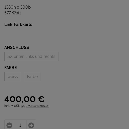
1380h x 300b
577 Watt
Link: Farbkarte
ANSCHLUSS
SX unten links und rechts
FARBE
weiss
Farbe
400,
00
€
inkl. MwSt.
zzgl. Versandkosten