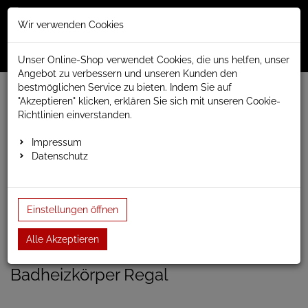
Merkzettel
Warenko
Anmelden
Wir verwenden Cookies
0
0
aufklappen
aufklap
Menü
Unser Online-Shop verwendet Cookies, die uns helfen, unser
Angebot zu verbessern und unseren Kunden den
bestmöglichen Service zu bieten. Indem Sie auf
Weiter einkaufen
www.anapont.eu
Badheizkörper
"Akzeptieren" klicken, erklären Sie sich mit unseren Cookie-
Design Badheizkörper
Regal
Baubreite 300mm
Richtlinien einverstanden.
Badheizkörper Regal 1380h x300b
Impressum
Datenschutz
Badheizkörper Regal 1380h
x300b
Einstellungen öffnen
Einloggen und Bewertung schreiben
Alle Akzeptieren
Artikel-Nummer:
STAND7;0
Badheizkörper Regal