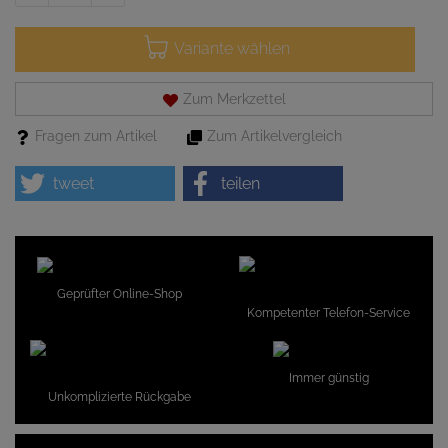
Variante wählen
Zum Merkzettel
Fragen zum Artikel
Zum Artikelvergleich
tweet
teilen
Geprüfter Online-Shop
Kompetenter Telefon-Service
Immer günstig
Unkomplizierte Rückgabe