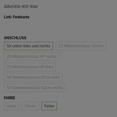
168x530b 805 Watt
Link: Farbkarte
ANSCHLUSS
SX unten links und rechts
ZX Mittelanschluss 50mm
Z8 Mittelanschluss HP rechts
Z1 Mittelanschluss HP links
58 Seitenanschluss 50cm links
5P Seitenanschluss 50cm rechts
FARBE
weiss
Chrom
Farbe