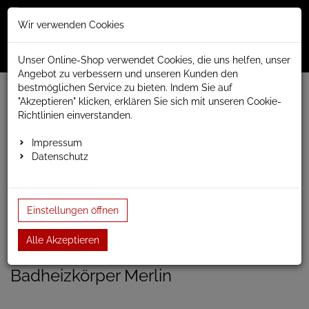
Merkzettel
Warenko
Anmelden
Wir verwenden Cookies
0
0
aufklappen
aufklap
Menü
Unser Online-Shop verwendet Cookies, die uns helfen, unser
Angebot zu verbessern und unseren Kunden den
bestmöglichen Service zu bieten. Indem Sie auf
Weiter einkaufen
www.anapont.eu
Badheizkörper
"Akzeptieren" klicken, erklären Sie sich mit unseren Cookie-
Design Badheizkörper
Merlin
Baubreite 530mm
Richtlinien einverstanden.
Badheizkörper Merlin 1680h x 530b
Impressum
Datenschutz
Badheizkörper Merlin 1680h
x 530b
Einstellungen öffnen
Einloggen und Bewertung schreiben
Alle Akzeptieren
Artikel-Nummer:
MARLIN19;18
Badheizkörper Merlin