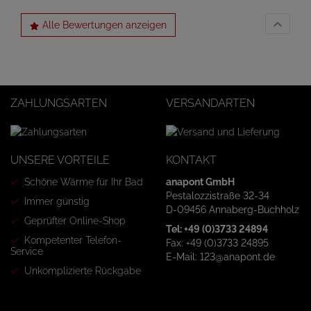
Alle Bewertungen anzeigen
ZAHLUNGSARTEN
VERSANDARTEN
UNSERE VORTEILE
KONTAKT
Schöne Wärme für Ihr Bad
anapont GmbH
Pestalozzistraße 32-34
Immer günstig
D-09456 Annaberg-Buchholz
Geprüfter Online-Shop
Tel: +49 (0)3733 24894
Kompetenter Telefon-
Fax: +49 (0)3733 24895
Service
E-Mail: 123@anapont.de
Unkomplizierte Rückgabe