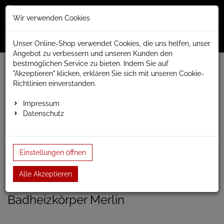
Merkzettel
Warenko
Anmelden
Wir verwenden Cookies
0
0
aufklappen
aufklap
Menü
Unser Online-Shop verwendet Cookies, die uns helfen, unser
Angebot zu verbessern und unseren Kunden den
bestmöglichen Service zu bieten. Indem Sie auf
Weiter einkaufen
www.anapont.eu
Badheizkörper
"Akzeptieren" klicken, erklären Sie sich mit unseren Cookie-
Design Badheizkörper
Merlin
Baubreite 530mm
Richtlinien einverstanden.
Badheizkörper Merlin 1680h x 530b
Impressum
Datenschutz
Badheizkörper Merlin 1680h
x 530b
Einstellungen öffnen
Einloggen und Bewertung schreiben
Alle Akzeptieren
Artikel-Nummer:
MARLIN19;9
Badheizkörper Merlin