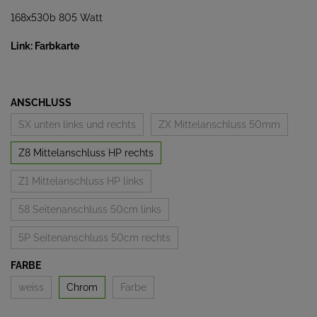
168x530b 805 Watt
Link: Farbkarte
ANSCHLUSS
SX unten links und rechts
ZX Mittelanschluss 50mm
Z8 Mittelanschluss HP rechts
Z1 Mittelanschluss HP links
58 Seitenanschluss 50cm links
5P Seitenanschluss 50cm rechts
FARBE
weiss
Chrom
Farbe