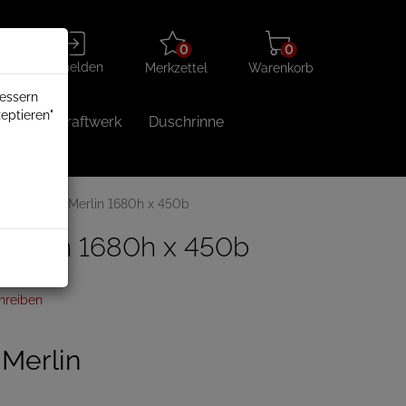
Merkzettel
Warenkorb
Anmelden
0
0
aufklappen
aufklappen
Anmelden
Merkzettel
Warenkorb
bessern
eptieren"
Balkonkraftwerk
Duschrinne
heizkörper Merlin 1680h x 450b
Merlin 1680h x 450b
hreiben
Merlin