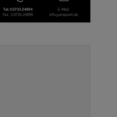
Tel:
03733 24894
E-Mail:
Fax:
:03733 24895
info@anapont.de