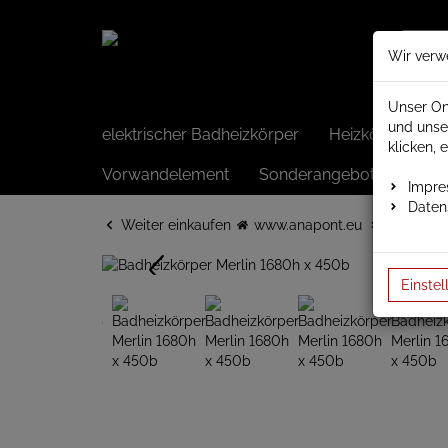
Wir verw
Unser On
und unse
elektrischer Badheizkörper
Heizkörper elek
klicken, 
Vorwandelement
Sonderangebote
Impr
Daten
Weiter einkaufen
www.anapont.eu
Badheizk
Einstel