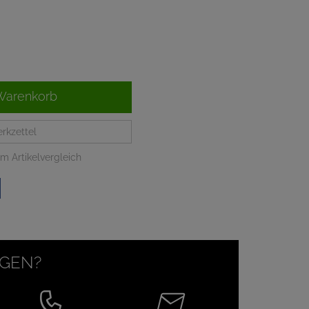
Warenkorb
rkzettel
m Artikelvergleich
AGEN?