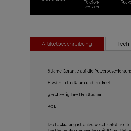
Telefon-
Rück
Service
Artikelbeschreibung
Tech
8 Jahre Garantie auf die Pulverbeschichtu
Erwärmt den Raum und trocknet
gleichzeitig Ihre Handtücher
weiß
Die Lackierung ist pulverbeschichtet und lei
Die Badheizkörper werden mit 10 bar Betri