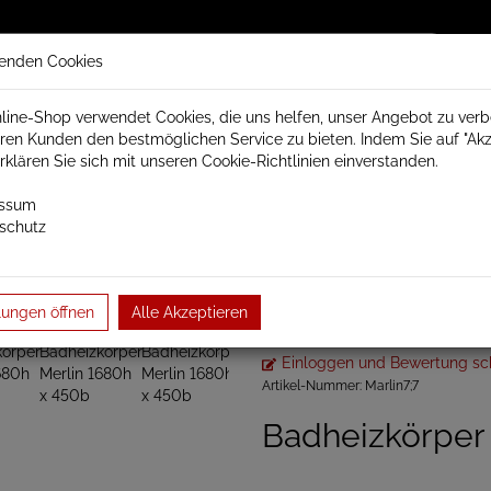
enden Cookies
line-Shop verwendet Cookies, die uns helfen, unser Angebot zu ver
ren Kunden den bestmöglichen Service zu bieten. Indem Sie auf "Akz
trisch Schamotte
Badheizkörper
Heizkörperzubehör
erklären Sie sich mit unseren Cookie-Richtlinien einverstanden.
essum
schutz
örper
Design Badheizkörper
Merlin
Baubreite 450mm
Bad
Badheizkörper 
lungen öffnen
Alle Akzeptieren
Einloggen und Bewertung sc
Artikel-Nummer:
Marlin7;7
Badheizkörper 