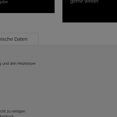
gerne weiter:
gabe
nische Daten
ng und den Heizkörper
cht zu reinigen
ebsdruck