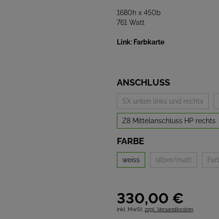
1680h x 450b
761 Watt
Link: Farbkarte
ANSCHLUSS
SX unten links und rechts
Z8 Mittelanschluss HP rechts
FARBE
weiss
silber/matt
Far
330,
00
€
inkl. MwSt.
zzgl. Versandkosten