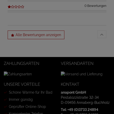
0 Bewertungen
Alle Bewertungen anzeigen
ZAHLUNGSARTEN
VERSANDARTEN
UNSERE VORTEILE
KONTAKT
Schöne Wärme für Ihr Bad
anapont GmbH
Pestalozzistraße 32-34
Immer günstig
D-09456 Annaberg-Buchholz
Geprüfter Online-Shop
Tel: +49 (0)3733 24894
Kompetenter Telefon-