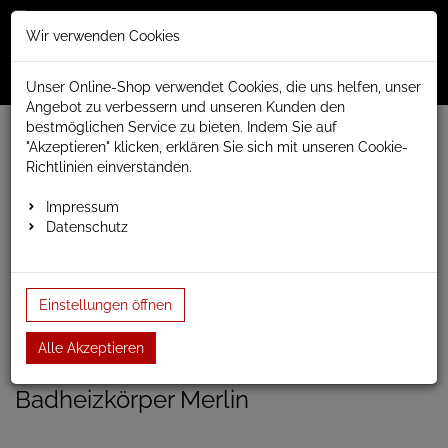
Merkzettel
Warenko
Anmelden
Wir verwenden Cookies
0
0
aufklappen
aufklap
Menü
Unser Online-Shop verwendet Cookies, die uns helfen, unser
Angebot zu verbessern und unseren Kunden den
bestmöglichen Service zu bieten. Indem Sie auf
Weiter einkaufen
www.anapont.eu
Badheizkörper
"Akzeptieren" klicken, erklären Sie sich mit unseren Cookie-
Design Badheizkörper
Merlin
Baubreite 430mm
Richtlinien einverstanden.
Badheizkörper Merlin 780h x 430b
Impressum
Datenschutz
Badheizkörper Merlin 780h
x 430b
Einstellungen öffnen
Einloggen und Bewertung schreiben
Alle Akzeptieren
Artikel-Nummer:
MARLIN12;46
Badheizkörper Merlin