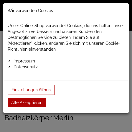
Merkzettel
Warenko
Anmelden
Wir verwenden Cookies
0
0
aufklappen
aufklap
Menü
Unser Online-Shop verwendet Cookies, die uns helfen, unser
Angebot zu verbessern und unseren Kunden den
bestmöglichen Service zu bieten. Indem Sie auf
Weiter einkaufen
www.anapont.eu
Badheizkörper
"Akzeptieren" klicken, erklären Sie sich mit unseren Cookie-
Design Badheizkörper
Merlin
Baubreite 430mm
Richtlinien einverstanden.
Badheizkörper Merlin 600h x 430b
Impressum
Datenschutz
Badheizkörper Merlin 600h
x 430b
Einstellungen öffnen
Einloggen und Bewertung schreiben
Alle Akzeptieren
Artikel-Nummer:
MARLIN9;16
Badheizkörper Merlin