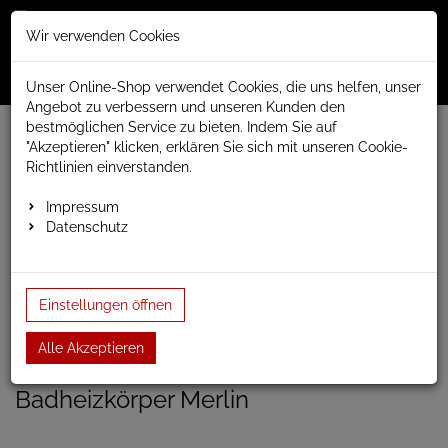
Merkzettel
Warenko
Anmelden
Wir verwenden Cookies
0
0
aufklappen
aufklap
Menü
Unser Online-Shop verwendet Cookies, die uns helfen, unser
Angebot zu verbessern und unseren Kunden den
bestmöglichen Service zu bieten. Indem Sie auf
Weiter einkaufen
www.anapont.eu
Badheizkörper
"Akzeptieren" klicken, erklären Sie sich mit unseren Cookie-
Design Badheizkörper
Merlin
Baubreite 430mm
Richtlinien einverstanden.
Badheizkörper Merlin 1680h x 430b
Impressum
Datenschutz
Badheizkörper Merlin 1680h
x 430b
Einstellungen öffnen
Einloggen und Bewertung schreiben
Alle Akzeptieren
Artikel-Nummer:
MARLIN18;48
Badheizkörper Merlin