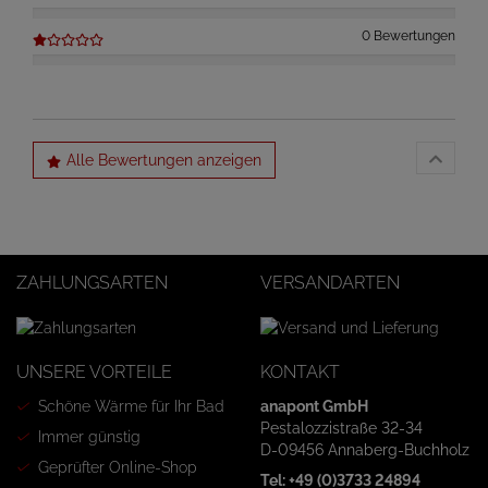
0 Bewertungen
Alle Bewertungen anzeigen
ZAHLUNGSARTEN
VERSANDARTEN
UNSERE VORTEILE
KONTAKT
Schöne Wärme für Ihr Bad
anapont GmbH
Pestalozzistraße 32-34
Immer günstig
D-09456 Annaberg-Buchholz
Geprüfter Online-Shop
Tel: +49 (0)3733 24894