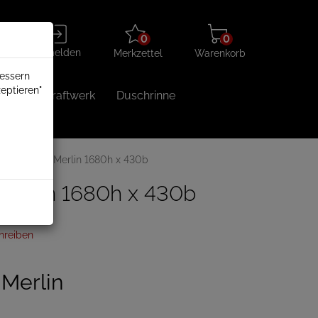
Merkzettel
Warenkorb
Anmelden
0
0
aufklappen
aufklappen
Anmelden
Merkzettel
Warenkorb
bessern
eptieren"
Balkonkraftwerk
Duschrinne
heizkörper Merlin 1680h x 430b
Merlin 1680h x 430b
hreiben
Merlin