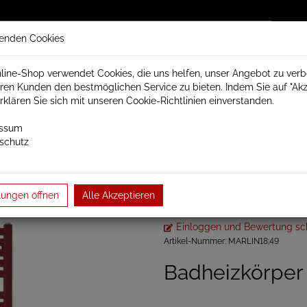
enden Cookies
line-Shop verwendet Cookies, die uns helfen, unser Angebot zu ver
ren Kunden den bestmöglichen Service zu bieten. Indem Sie auf "Akz
trisch Schamotte
Badheizkörper
Heizkörperzubehör
erklären Sie sich mit unseren Cookie-Richtlinien einverstanden.
essum
schutz
örper
Design Badheizkörper
Merlin
Baubreite 430mm
Bad
Badheizkörper 
lungen öffnen
Alle Akzeptieren
Einloggen und Bewertung sc
Artikel-Nummer:
MARLIN18;49
Badheizkörper 