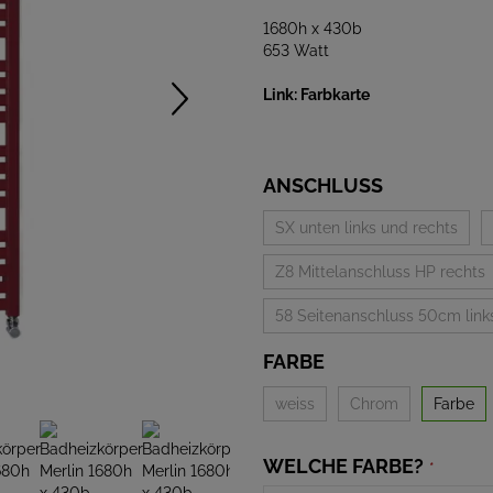
1680h x 430b
653 Watt
Link: Farbkarte
ANSCHLUSS
SX unten links und rechts
Z8 Mittelanschluss HP rechts
58 Seitenanschluss 50cm link
FARBE
weiss
Chrom
Farbe
WELCHE FARBE?
*