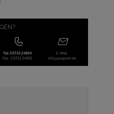
AGEN?
Tel:
03733 24894
E-Mail:
Fax:
:03733 24895
info@anapont.de