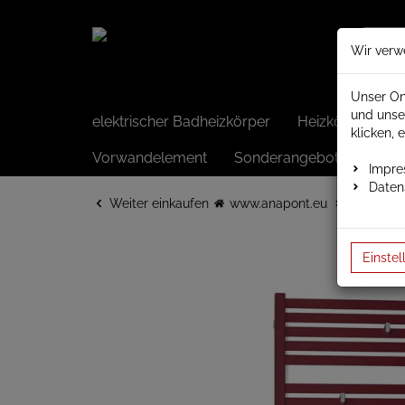
Wir verw
Unser On
und unse
elektrischer Badheizkörper
Heizkörper elek
klicken, 
Vorwandelement
Sonderangebote
Impr
Daten
Weiter einkaufen
www.anapont.eu
Badheizk
Einstel