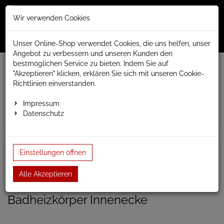
Merkzettel
Warenko
Anmelden
Wir verwenden Cookies
0
0
aufklappen
aufklap
Menü
Unser Online-Shop verwendet Cookies, die uns helfen, unser
Angebot zu verbessern und unseren Kunden den
bestmöglichen Service zu bieten. Indem Sie auf
Weiter einkaufen
www.anapont.eu
Badheizkörper
"Akzeptieren" klicken, erklären Sie sich mit unseren Cookie-
Design Badheizkörper
Innenecke
Richtlinien einverstanden.
Badheizkörper Innenecke 1005h x 350b
Impressum
Datenschutz
Badheizkörper Innenecke
1005h x 350b
Einstellungen öffnen
Einloggen und Bewertung schreiben
Alle Akzeptieren
Artikel-Nummer:
incorner3;10
Badheizkörper Innenecke