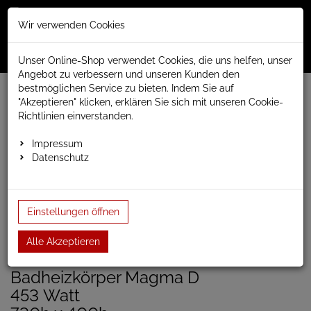
Merkzettel
Warenko
Anmelden
Wir verwenden Cookies
0
0
aufklappen
aufklap
Menü
Unser Online-Shop verwendet Cookies, die uns helfen, unser
Angebot zu verbessern und unseren Kunden den
bestmöglichen Service zu bieten. Indem Sie auf
Weiter einkaufen
www.anapont.eu
Badheizkörper
"Akzeptieren" klicken, erklären Sie sich mit unseren Cookie-
Design Badheizkörper
MAGMA d
Baubreite 400mm
Richtlinien einverstanden.
Badheizkörper Magma D 730h x 400b
Impressum
Datenschutz
Badheizkörper Magma D
730h x 400b
Einstellungen öffnen
Einloggen und Bewertung schreiben
Alle Akzeptieren
Artikel-Nummer:
IROND1;13
Badheizkörper Magma D
453 Watt