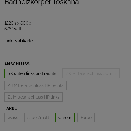
Badheizkörper Toskana
1220h x 600b
676 Watt
Link: Farbkarte
ANSCHLUSS
SX unten links und rechts
ZX Mittelanschluss 50mm
Z8 Mittelanschluss HP rechts
Z1 Mittelanschluss HP links
FARBE
weiss
silber/matt
Chrom
Farbe