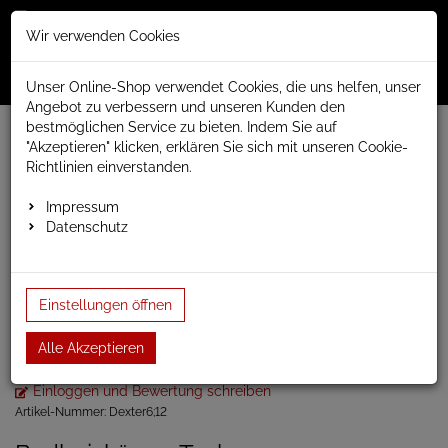
Merkzettel
Warenko
Anmelden
Wir verwenden Cookies
0
0
aufklappen
aufklap
Menü
Unser Online-Shop verwendet Cookies, die uns helfen, unser
Angebot zu verbessern und unseren Kunden den
bestmöglichen Service zu bieten. Indem Sie auf
Weiter einkaufen
www.anapont.eu
Badheizkörper
"Akzeptieren" klicken, erklären Sie sich mit unseren Cookie-
Design Badheizkörper
Toskana
Richtlinien einverstanden.
Badheizkörper Toskana 1220h x 600b
Impressum
Datenschutz
Badheizkörper Toskana
1220h x 600b
Einstellungen öffnen
Anschluss unten rechts und links, oder Mittelanschluss
Alle Akzeptieren
Einloggen und Bewertung schreiben
Artikel-Nummer:
Dexter6;12